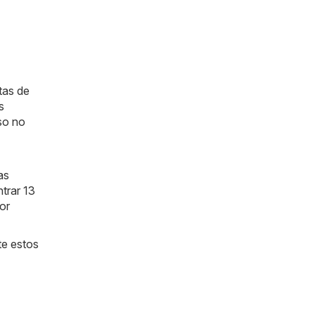
tas de
s
so no
as
trar 13
or
te estos