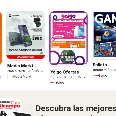
Folleto
Media Markt
desde miércol
20/07/2026 - 31/08/2026
Yoigo Ofertas
Folleto
Game
Media Markt
15/07/2026 - 15/08/2026
26
Yoigo
Descubra las mejore