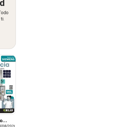
ed
 Todo
ti.
to
1/08/2026