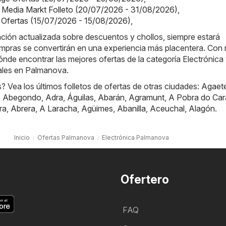
 Media Markt Folleto (20/07/2026 - 31/08/2026)
,
 Ofertas (15/07/2026 - 15/08/2026)
,
ación actualizada sobre descuentos y chollos, siempre estará
mpras se convertirán en una experiencia más placentera. Con 
nde encontrar las mejores ofertas de la categoría Electrónica 
ales en Palmanova.
 Vea los últimos folletos de ofertas de otras ciudades:
Agaet
,
Abegondo
,
Adra
,
Águilas
,
Abarán
,
Agramunt
,
A Pobra do Car
ra
,
Abrera
,
A Laracha
,
Agüimes
,
Abanilla
,
Aceuchal
,
Alagón
.
Inicio
Ofertas Palmanova
Electrónica Palmanova
Ofertero
FAQ