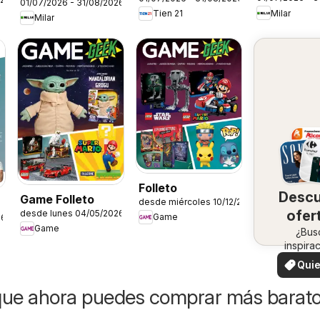
Siemens
01/07/2026 - 31/08/2026
Milar
Tien 21
Milar
Folleto
Desc
Game Folleto
desde miércoles 10/12/2025
ofer
desde lunes 04/05/2026
Game
26
Game
en 
¿Bus
inspira
zo
¡Vea 
Quie
ofertas 
ver
zon
que ahora puedes comprar más barat