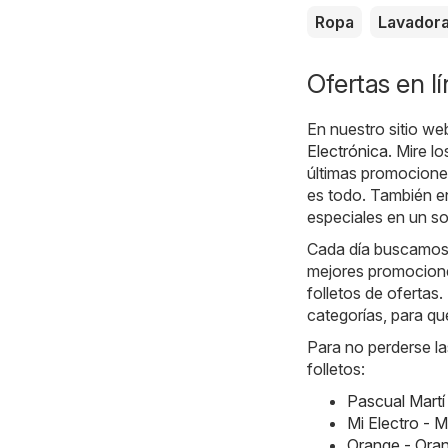
Ropa
Lavador
Ofertas en l
En nuestro sitio we
Electrónica
. Mire l
últimas promociones
es todo. También en
especiales en un sol
Cada día buscamos 
mejores promocione
folletos de ofertas
categorías, para qu
Para no perderse la
folletos:
Pascual Martí
Mi Electro - 
Orange - Ora