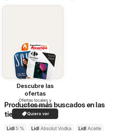
Descubre las
ofertas
Ofertas locales y
Productos más buscados en las
promociones
especiales.
tiendas de Lidl
Quiero ver
Lidl
5 %
Lidl
Absolut Vodka
Lidl
Aceite