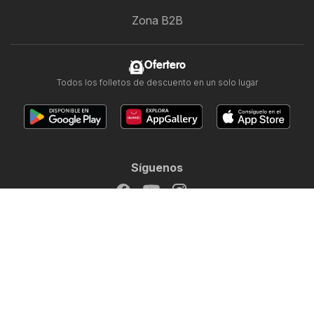
Zona B2B
Ofertero
Todos los folletos de descuento en un solo lugar
Síguenos
Otros países:
Argentina
Brasil
Chile
Colombia
México
Perú
Portugal
United States
Copyright © 2026
Ofertero.es
.