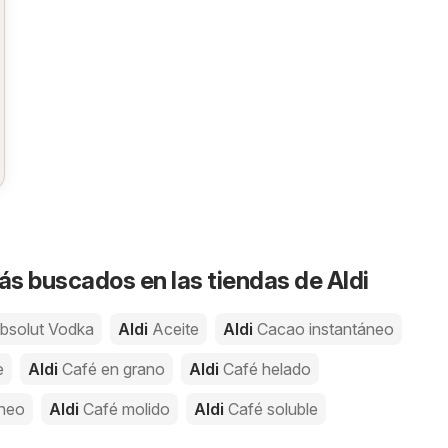
s buscados en las tiendas de Aldi
bsolut Vodka
Aldi
Aceite
Aldi
Cacao instantáneo
e
Aldi
Café en grano
Aldi
Café helado
áneo
Aldi
Café molido
Aldi
Café soluble