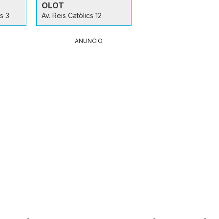
OLOT
s 3
Av. Reis Catòlics 12
ANUNCIO