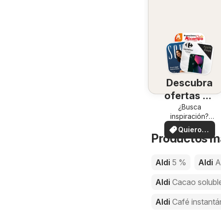
Descubra
ofertas en
su zona
¿Busca
inspiración?
¡Vea las ofertas
Quiero
en su zona!
Productos má
ver
Aldi
5 %
Aldi
A
Aldi
Cacao solubl
Aldi
Café instant