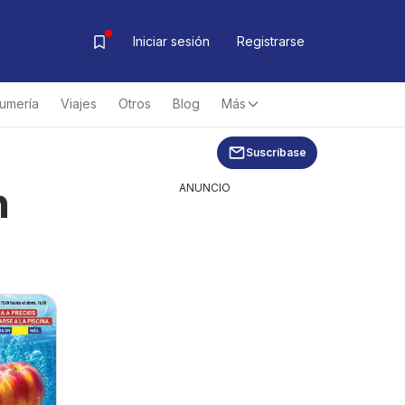
Iniciar sesión
Registrarse
fumería
Viajes
Otros
Blog
Más
Suscríbase
n
ANUNCIO