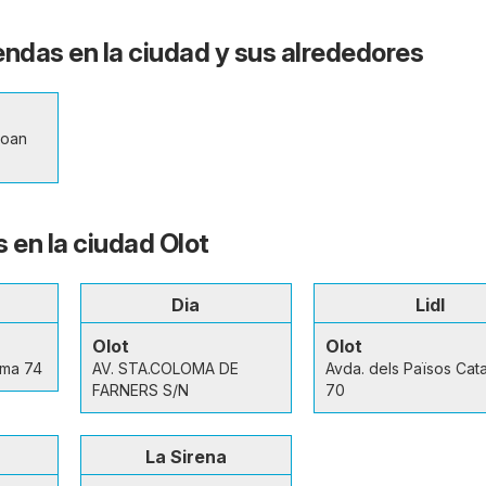
iendas en la ciudad y sus alrededores
Joan
 en la ciudad Olot
Dia
Lidl
Olot
Olot
oma 74
AV. STA.COLOMA DE
Avda. dels Països Cat
FARNERS S/N
70
La Sirena