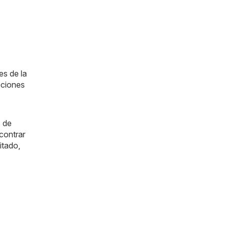
es de la
ociones
s de
contrar
itado,