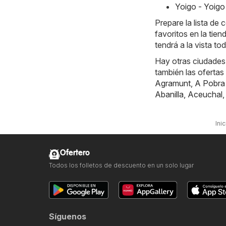
Yoigo - Yoigo
Prepare la lista d
favoritos en la tie
tendrá a la vista to
Hay otras ciudades
también las ofertas
Agramunt
,
A Pobra
Abanilla
,
Aceuchal
Inic
Ofertero
Todos los folletos de descuento en un solo lugar
Síguenos