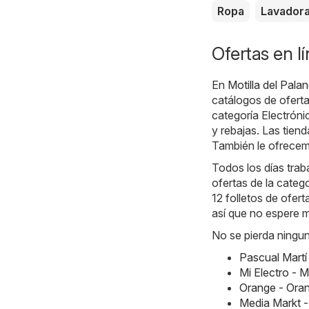
Ropa
Lavador
Ofertas en l
En
Motilla del Pala
catálogos de oferta
categoría Electróni
y rebajas. Las tien
También le ofrecemo
Todos los días traba
ofertas de la categ
12 folletos de ofert
así que no espere 
No se pierda ningun
Pascual Martí
Mi Electro - 
Orange - Ora
Media Markt -