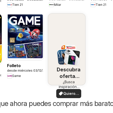
Siemens
Siemens
26
Milar
Tien 21
Tien 21
Folleto
Descubra
desde miércoles 03/12/2025
ofertas
26
Game
en su
¿Busca
inspiración?
zona
¡Vea las
Quiero
ofertas en su
ver
zona!
que ahora puedes comprar más barat