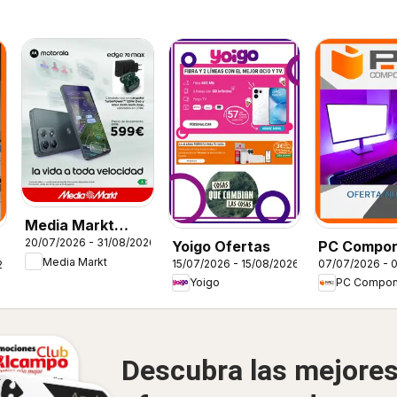
Media Markt
20/07/2026 - 31/08/2026
Yoigo Ofertas
PC Compo
Folleto
Media Markt
15/07/2026 - 15/08/2026
07/07/2026 - 
26
Folleto
Yoigo
PC Compon
Descubra las mejore