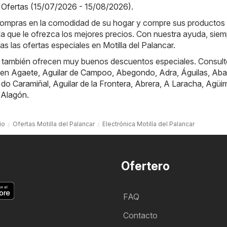
 Ofertas (15/07/2026 - 15/08/2026)
.
e compras en la comodidad de su hogar y compre sus productos
nda que le ofrezca los mejores precios. Con nuestra ayuda, sie
das las ofertas especiales en Motilla del Palancar.
 también ofrecen muy buenos descuentos especiales. Consult
 en
Agaete
,
Aguilar de Campoo
,
Abegondo
,
Adra
,
Águilas
,
Aba
 do Caramiñal
,
Aguilar de la Frontera
,
Abrera
,
A Laracha
,
Agüi
,
Alagón
.
io
Ofertas Motilla del Palancar
Electrónica Motilla del Palancar
Ofertero
FAQ
Contacto