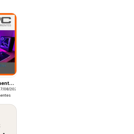
nentes
07/08/2026
entes
s