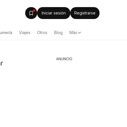
Iniciar sesión
Registrarse
fumería
Viajes
Otros
Blog
Más
ANUNCIO
ar