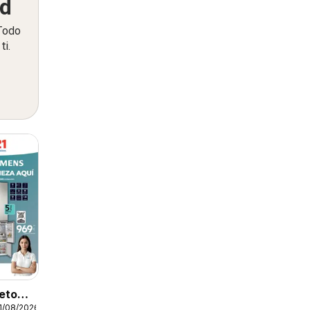
ed
 Todo
ti.
leto
1/08/2026