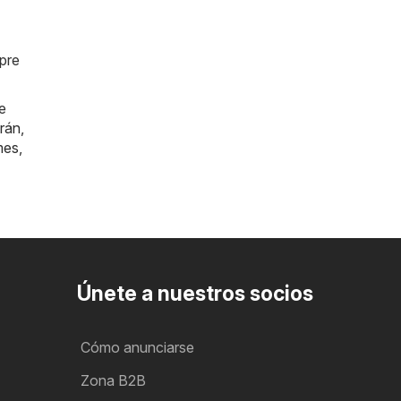
mpre
e
rán
,
mes
,
Únete a nuestros socios
Cómo anunciarse
Zona B2B