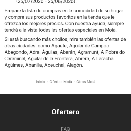
(25/07/2026 - 25/08/2026)
.
Prepare la lista de compras en la comodidad de su hogar
y compre sus productos favoritos en la tienda que le
ofrezca los mejores precios. Con nuestra ayuda, siempre
tendrá a la vista todas las ofertas especiales en Moià.
Si está buscando más chollos, mire también las ofertas de
otras ciudades, como
Agaete
,
Aguilar de Campoo
,
Abegondo
,
Adra
,
Águilas
,
Abarán
,
Agramunt
,
A Pobra do
Caramiñal
,
Aguilar de la Frontera
,
Abrera
,
A Laracha
,
Agüimes
,
Abanilla
,
Aceuchal
,
Alagón
.
Inicio
Ofertas Moià
Otros Moià
Ofertero
FAQ