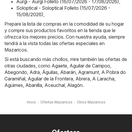
Aurgi - Aurgi Folleto (16/07/2026 - 17/08/2026)
,
Soloptical - Soloptical Folleto (15/07/2026 -
15/08/2026)
,
Prepare la lista de compras en la comodidad de su hogar
y compre sus productos favoritos en la tienda que le
ofrezca los mejores precios. Con nuestra ayuda, siempre
tendrá a la vista todas las ofertas especiales en
Mazaricos.
Si está buscando más chollos, mire también las ofertas de
otras ciudades, como
Agaete
,
Aguilar de Campoo
,
Abegondo
,
Adra
,
Águilas
,
Abarán
,
Agramunt
,
A Pobra do
Caramiñal
,
Aguilar de la Frontera
,
Abrera
,
A Laracha
,
Agüimes
,
Abanilla
,
Aceuchal
,
Alagón
.
Inicio
Ofertas Mazaricos
Otros Mazaricos