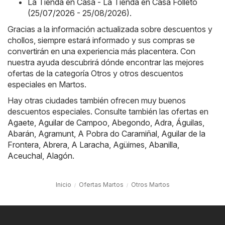
La Tienda en Casa - La Tienda en Casa Folleto
(25/07/2026 - 25/08/2026)
.
Gracias a la información actualizada sobre descuentos y
chollos, siempre estará informado y sus compras se
convertirán en una experiencia más placentera. Con
nuestra ayuda descubrirá dónde encontrar las mejores
ofertas de la categoría Otros y otros descuentos
especiales en Martos.
Hay otras ciudades también ofrecen muy buenos
descuentos especiales. Consulte también las ofertas en
Agaete
,
Aguilar de Campoo
,
Abegondo
,
Adra
,
Águilas
,
Abarán
,
Agramunt
,
A Pobra do Caramiñal
,
Aguilar de la
Frontera
,
Abrera
,
A Laracha
,
Agüimes
,
Abanilla
,
Aceuchal
,
Alagón
.
Inicio
Ofertas Martos
Otros Martos