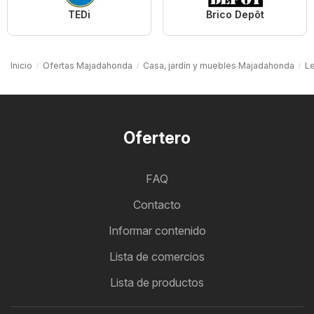
TEDi
Brico Depôt
Inicio
Ofertas Majadahonda
Casa, jardín y muebles Majadahonda
Le
Ofertero
FAQ
Contacto
Informar contenido
Lista de comercios
Lista de productos