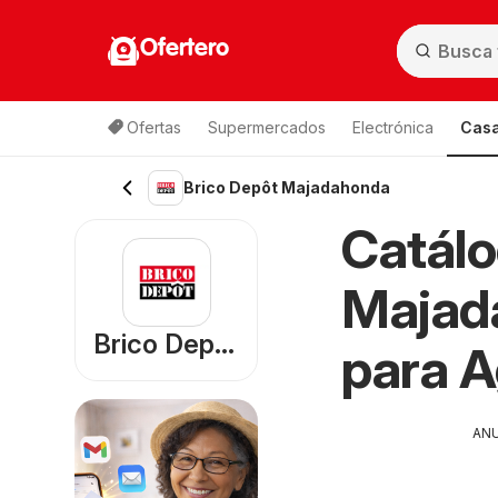
Ofertero
Ofertas
Supermercados
Electrónica
Casa
Brico Depôt Majadahonda
Catálo
Majad
Brico Depôt
para 
AN