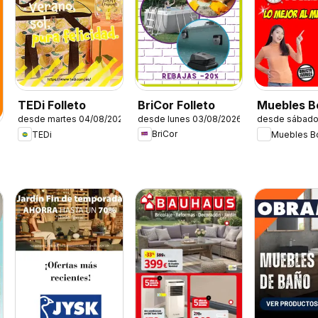
BriCor Folleto
TEDi Folleto
Muebles 
desde lunes 03/08/2026
desde martes 04/08/2026
desde sábado
Folleto
BriCor
TEDi
Muebles 
6