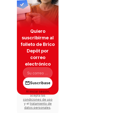
Quiero
suscribirme al
folleto de Brico
Depôt por
correo
electrónico
Suscríbase
Al iniciar sesión,
acepta las
condiciones de uso
y el
tratamiento de
datos personales
.