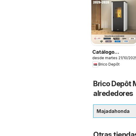
Catálogo
desde martes 21/10/202
Calefacción
Brico Depôt
Brico Depôt 
alrededores
Majadahonda
Otras tienda