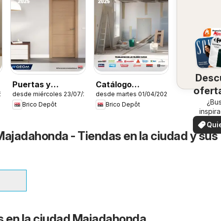
Desc
Puertas y
Catálogo
ofert
5
desde miércoles 23/07/2025
desde martes 01/04/2025
ventanas
Construcción
su 
¿Bu
Brico Depôt
Brico Depôt
inspir
¡Vea las
Qui
en su 
Majadahonda - Tiendas en la ciudad y sus
ver
s en la ciudad Majadahonda