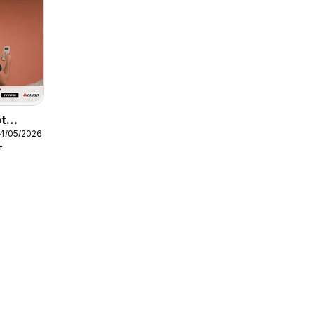
ôt
04/05/2026
t
ión