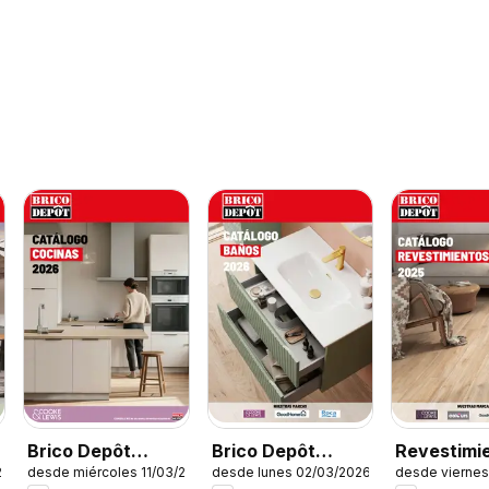
Brico Depôt
Brico Depôt
Revestimi
26
desde miércoles 11/03/2026
desde lunes 02/03/2026
desde viernes
Cocinas
Baños