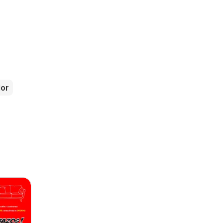
s
dor