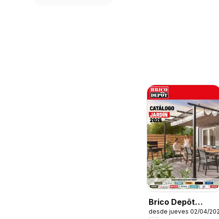
Brico Depôt
desde jueves 02/04/20
Folleto Jardín