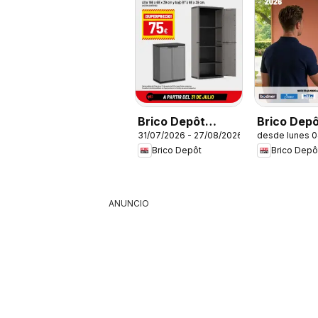
Brico Depôt
Brico Dep
31/07/2026 - 27/08/2026
desde lunes 
Folleto
Catálogo
Brico Depôt
Brico Depô
Climatizac
2026
ANUNCIO