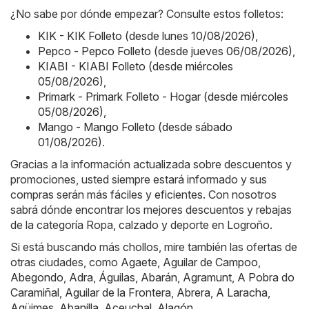
¿No sabe por dónde empezar? Consulte estos folletos:
KIK - KIK Folleto (desde lunes 10/08/2026)
,
Pepco - Pepco Folleto (desde jueves 06/08/2026)
,
KIABI - KIABI Folleto (desde miércoles
05/08/2026)
,
Primark - Primark Folleto - Hogar (desde miércoles
05/08/2026)
,
Mango - Mango Folleto (desde sábado
01/08/2026)
.
Gracias a la información actualizada sobre descuentos y
promociones, usted siempre estará informado y sus
compras serán más fáciles y eficientes. Con nosotros
sabrá dónde encontrar los mejores descuentos y rebajas
de la categoría Ropa, calzado y deporte en Logroño.
Si está buscando más chollos, mire también las ofertas de
otras ciudades, como
Agaete
,
Aguilar de Campoo
,
Abegondo
,
Adra
,
Águilas
,
Abarán
,
Agramunt
,
A Pobra do
Caramiñal
,
Aguilar de la Frontera
,
Abrera
,
A Laracha
,
Agüimes
,
Abanilla
,
Aceuchal
,
Alagón
.