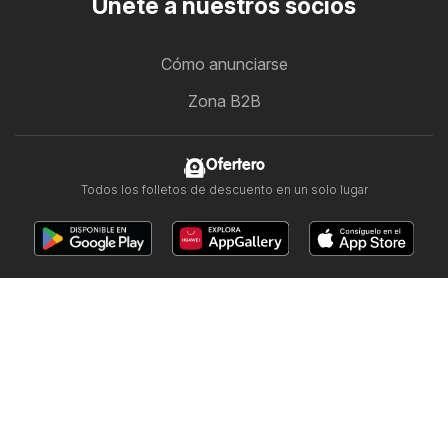
Únete a nuestros socios
Cómo anunciarse
Zona B2B
Ofertero
Todos los folletos de descuento en un solo lugar
Síguenos
Otros países:
Argentina
Brasil
Chile
Colombia
México
Perú
Portugal
United States