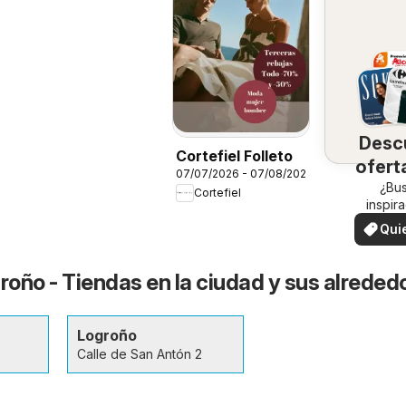
Desc
Cortefiel Folleto
ofert
07/07/2026 - 07/08/2026
su 
¿Bu
Cortefiel
inspir
¡Vea las
Qui
en su 
ver
roño - Tiendas en la ciudad y sus alreded
Logroño
Calle de San Antón 2