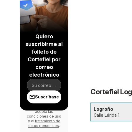
Quiero
suscribirme al
folleto de
Cortefiel por
correo
electrónico
Cortefiel Log
Suscríbase
Al iniciar sesión,
Logroño
acepta las
Calle Lérida 1
condiciones de uso
y el
tratamiento de
datos personales
.