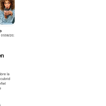
o
 01/08/2026
en
bre la
scubrid
fiel
e
s