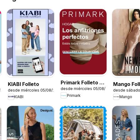
Primark Folleto -
KIABI Folleto
Mango Fol
desde miércoles 05/08/2026
Hogar
26
desde miércoles 05/08/2026
desde sábado
Primark
KIABI
Mango