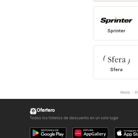
Sprinter
Sfera
Inicio
O
Ofertero
Todos los folletos de descuento en un solo lugar