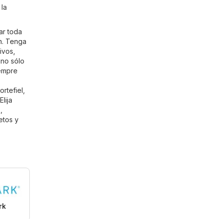
 la
ar toda
m
. Tenga
ivos,
 no sólo
iempre
rtefiel,
lija
o
,
letos y
rk