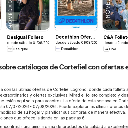
Decathlon Oferta
Desigual Folleto
C&A Follet
desde sábado 01/08/2026
26
desde sábado 01/08/2026
desde sábado
estacional
Decathlon
Desigual
C&A
sobre catálogos de Cortefiel con ofertas 
 con las últimas ofertas de Cortefiel Logroño, donde cada folleto a
xtraordinarios y ofertas exclusivas. Mirad el folleto completo y de
ue están aquí solo para vosotros. La oferta de esta semana en Corte
sta 07/07/2026 - 07/08/2026 . Puede explorar las últimas ofertas d
omodidad de su hogar y planificar sus compras de manera efectiva.
iones que ofrece la tienda en las páginas 6.
 encontrarás una amplia gama de productos de calidad a excelente