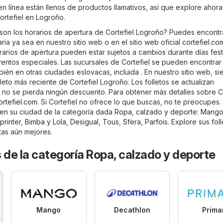
 en línea están llenos de productos llamativos, así que explore ahora
ortefiel en Logroño.
son los horarios de apertura de Cortefiel Logroño? Puedes encontr
ria ya sea en nuestro sitio web o en el sitio web oficial
cortefiel.co
rarios de apertura pueden estar sujetos a cambios durante días fest
entos especiales. Las sucursales de Cortefiel se pueden encontrar
ién en otras ciudades eslovacas, incluida . En nuestro sitio web, s
leto más reciente de Cortefiel Logroño. Los folletos se actualizan
 no se pierda ningún descuento. Para obtener más detalles sobre Co
ortefiel.com
. Si Cortefiel no ofrece lo que buscas, no te preocupes. E
a en su ciudad de la categoría dada
Ropa, calzado y deporte
:
Mang
printer
,
Bimba y Lola
,
Desigual
,
Tous
,
Sfera
,
Parfois
. Explore sus fol
tas aún mejores.
 de la categoría Ropa, calzado y deporte
Mango
Decathlon
Prima