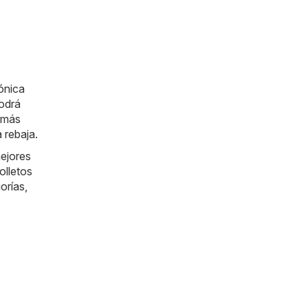
rónica
podrá
s más
 rebaja.
mejores
olletos
orías,