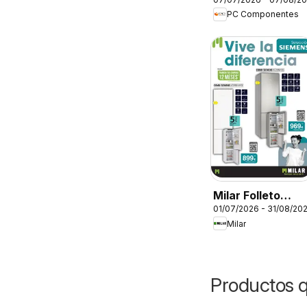
Folleto
PC Componentes
Milar Folleto
01/07/2026 - 31/08/20
Siemens
Milar
Productos 