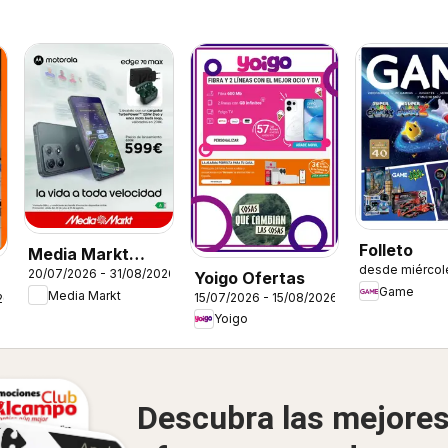
Folleto
Media Markt
desde miércol
20/07/2026 - 31/08/2026
Yoigo Ofertas
Folleto
Game
Media Markt
15/07/2026 - 15/08/2026
26
Yoigo
Descubra las mejore