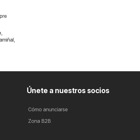
mpre
e
,
amiñal
,
Únete a nuestros socios
Cómo anunciarse
Zona B2B