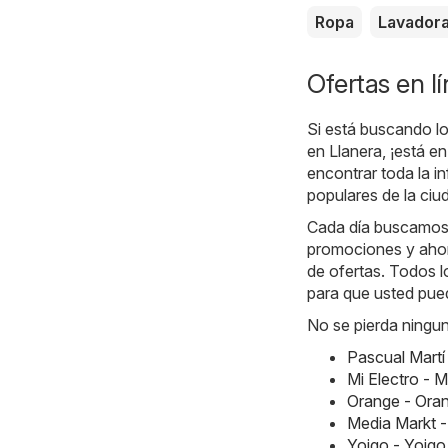
Ropa
Lavador
Ofertas en l
Si está buscando lo
en Llanera, ¡está en
encontrar toda la i
populares de la ci
Cada día buscamos l
promociones y ahorr
de ofertas. Todos l
para que usted pue
No se pierda ningun
Pascual Martí
Mi Electro - 
Orange - Ora
Media Markt -
Yoigo - Yoigo