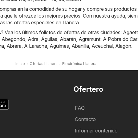
e compras en la comodidad de su hogar y compre sus productos
nda que le ofrezca los mejores precios. Con nuestra ayuda, sie
das las ofertas especiales en Llanera.
 Vea los últimos folletos de ofertas de otras ciudades:
Agaet
,
Abegondo
,
Adra
,
Águilas
,
Abarán
,
Agramunt
,
A Pobra do Car
ra
,
Abrera
,
A Laracha
,
Agüimes
,
Abanilla
,
Aceuchal
,
Alagón
.
Inicio
Ofertas Llanera
Electrónica Llanera
Ofertero
FAQ
Contacto
Informar contenido