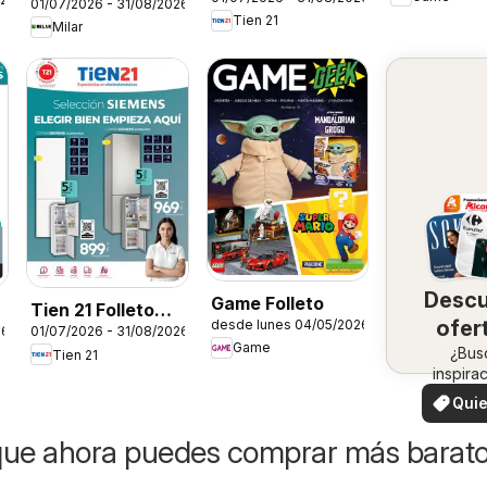
01/07/2026 - 31/08/2026
Tien 21
Milar
Desc
Game Folleto
Tien 21 Folleto
ofer
desde lunes 04/05/2026
26
01/07/2026 - 31/08/2026
Siemens
Game
en 
¿Bus
Tien 21
inspira
zo
¡Vea 
Quie
ofertas 
ver
zon
que ahora puedes comprar más barat