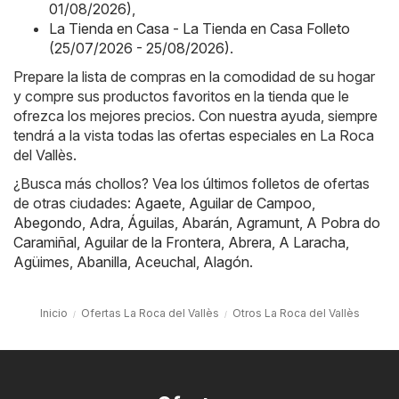
01/08/2026)
,
La Tienda en Casa - La Tienda en Casa Folleto
(25/07/2026 - 25/08/2026)
.
Prepare la lista de compras en la comodidad de su hogar
y compre sus productos favoritos en la tienda que le
ofrezca los mejores precios. Con nuestra ayuda, siempre
tendrá a la vista todas las ofertas especiales en La Roca
del Vallès.
¿Busca más chollos? Vea los últimos folletos de ofertas
de otras ciudades:
Agaete
,
Aguilar de Campoo
,
Abegondo
,
Adra
,
Águilas
,
Abarán
,
Agramunt
,
A Pobra do
Caramiñal
,
Aguilar de la Frontera
,
Abrera
,
A Laracha
,
Agüimes
,
Abanilla
,
Aceuchal
,
Alagón
.
Inicio
Ofertas La Roca del Vallès
Otros La Roca del Vallès