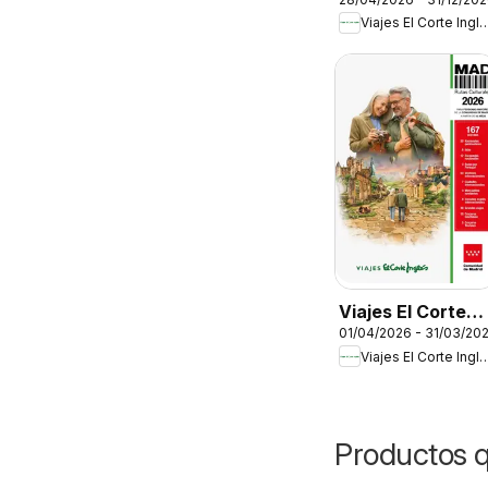
Inglés Especial
Viajes El Corte 
familias
Viajes El Corte
01/04/2026 - 31/03/20
Inglés Rutas
Viajes El Corte 
Culturales de la
Comunidad de
Madrid
Productos 