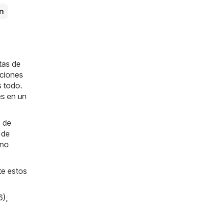
n
tas de
ociones
s todo.
es en un
s de
 de
 no
te estos
6)
,