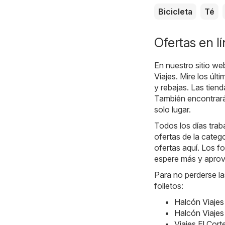
Bicicleta
Té
Ofertas en l
En nuestro sitio we
Viajes
. Mire los úl
y rebajas. Las tien
También encontrará 
solo lugar.
Todos los días traba
ofertas de la categ
ofertas aquí. Los fo
espere más y aprov
Para no perderse la
folletos:
Halcón Viajes
Halcón Viajes
Viajes El Cort