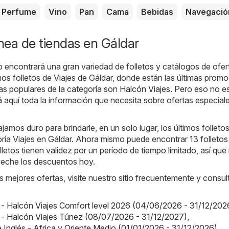
Perfume
Vino
Pan
Cama
Bebidas
Navegació
ínea de tiendas en Gáldar
b encontrará una gran variedad de folletos y catálogos de ofer
timos folletos de Viajes de Gáldar, donde están las últimas prom
das populares de la categoría son
Halcón Viajes
. Pero eso no e
aquí toda la información que necesita sobre ofertas especial
jamos duro para brindarle, en un solo lugar, los últimos folleto
oría Viajes en Gáldar. Ahora mismo puede encontrar 13 folletos
lletos tienen validez por un período de tiempo limitado, así que
eche los descuentos hoy.
s mejores ofertas, visite nuestro sitio frecuentemente y consul
 - Halcón Viajes Comfort level 2026 (04/06/2026 - 31/12/202
 - Halcón Viajes Túnez (08/07/2026 - 31/12/2027)
,
e Inglés - Africa y Oriente Medio (01/01/2026 - 31/12/2026)
,