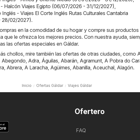
 - Halcón Viajes Egipto (06/07/2026 - 31/12/2027)
,
e Inglés - Viajes El Corte Inglés Rutas Culturales Cantabria
- 28/02/2027)
.
e compras en la comodidad de su hogar y compre sus productos
nda que le ofrezca los mejores precios. Con nuestra ayuda, sie
das las ofertas especiales en Gáldar.
ás chollos, mire también las ofertas de otras ciudades, como
A
,
Abegondo
,
Adra
,
Águilas
,
Abarán
,
Agramunt
,
A Pobra do Car
ra
,
Abrera
,
A Laracha
,
Agüimes
,
Abanilla
,
Aceuchal
,
Alagón
.
Inicio
Ofertas Gáldar
Viajes Gáldar
Ofertero
FAQ