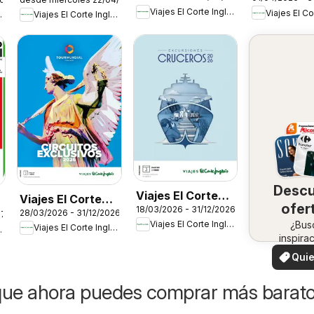
Inglés Tur
Inglés
Viajes El Corte Inglés
Inglés
Viajes El Corte Inglés
Cruise Line
Social Cast
PortAventura
Mancha
World
Desc
Viajes El Corte
Viajes El Corte
ofer
18/03/2026 - 31/12/2026
Inglés
28/03/2026 - 31/12/2026
Inglés Circuitos
27
Viajes El Corte Inglés
en 
¿Bus
Excursiones
Viajes El Corte Inglés
Inglés
exclusivos
inspira
zo
Cruceros
¡Vea 
Quie
ofertas 
ver
zon
que ahora puedes comprar más barat