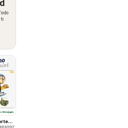
ed
 Todo
ti.
orte
1/03/2027