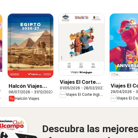
Viajes El Corte
Viajes El C
Halcón Viajes
01/05/2026 - 28/02/2027
Inglés Rutas
6
29/04/2026 - 3
06/07/2026 - 31/12/2027
Inglés Cat
Egipto
Viajes El Corte Inglés
Culturales
Inglés
Halcón Viajes
50 anivers
Cantabria
Tourmundi
Descubra las mejore