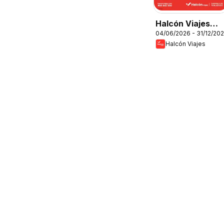
Halcón Viajes
04/06/2026 - 31/12/20
Comfort level
Halcón Viajes
2026