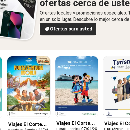
ofertas cerca de ust
Ofertas locales y promociones especiales.
en un solo lugar. Descubre lo mejor cerca de 
Ofertas para usted
Viajes El Corte
Viajes El C
Viajes El Corte
desde martes 07/04/2026
01/04/2026 - 3
Inglés Disney
26
desde miércoles 22/04/2026