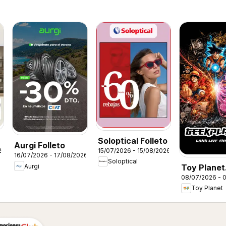
Soloptical Folleto
Aurgi Folleto
26
15/07/2026 - 15/08/2026
16/07/2026 - 17/08/2026
Soloptical
Aurgi
Toy Planet
08/07/2026 - 0
Catálogo d
Toy Planet
Geek Fan