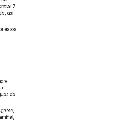
ntrar 7
do, así
te estos
mpre
rá
gues de
gaete
,
amiñal
,