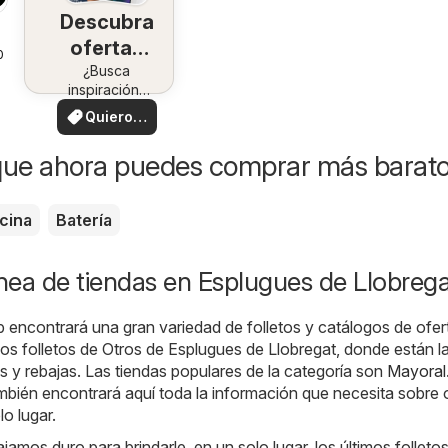
Descubra
ofertas
026
en su
¿Busca
inspiración?
zona
¡Vea las
Quiero
ofertas en su
ver
zona!
que ahora puedes comprar más barat
cina
Batería
ínea de tiendas en Esplugues de Llobreg
b encontrará una gran variedad de folletos y catálogos de ofer
imos folletos de Otros de Esplugues de Llobregat, donde están l
 y rebajas. Las tiendas populares de la categoría son
Mayoral
bién encontrará aquí toda la información que necesita sobre 
o lugar.
jamos duro para brindarle, en un solo lugar, los últimos folleto