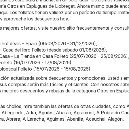
goría Otros en Esplugues de Llobregat. Ahora mismo puede enco
aquí. Los folletos tienen validez por un período de tiempo limita
y aproveche los descuentos hoy.
s mejores ofertas, visite nuestro sitio frecuentemente y consul
hot deals – Spain (06/08/2026 - 31/12/2026)
,
o - Casa del libro Folleto (desde sábado 01/08/2026)
,
Casa - La Tienda en Casa Folleto (25/07/2026 - 25/08/2026)
,
 Folleto (16/07/2026 - 17/08/2026)
,
Soloptical Folleto (15/07/2026 - 15/08/2026)
,
mación actualizada sobre descuentos y promociones, usted sie
sus compras serán más fáciles y eficientes. Con nosotros sab
s mejores descuentos y rebajas de la categoría Otros en Esplu
ás chollos, mire también las ofertas de otras ciudades, como
A
,
Abegondo
,
Adra
,
Águilas
,
Abarán
,
Agramunt
,
A Pobra do Car
ra
,
Abrera
,
A Laracha
,
Agüimes
,
Abanilla
,
Aceuchal
,
Alagón
.