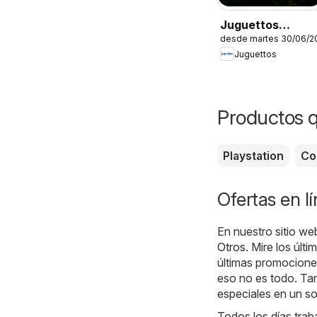
Juguettos
desde martes 30/06/2
Catálogo
Juguettos
Productos 
Playstation
Co
Ofertas en l
En nuestro sitio we
Otros
. Mire los últ
últimas promociones
eso no es todo. Tam
especiales en un sol
Todos los días traba