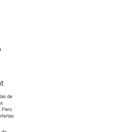
o
at
tas de
as
. Pero
ofertas
s de