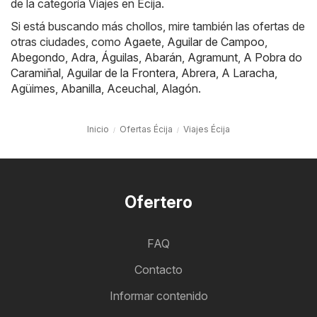
de la categoría Viajes en Écija.
Si está buscando más chollos, mire también las ofertas de
otras ciudades, como
Agaete
,
Aguilar de Campoo
,
Abegondo
,
Adra
,
Águilas
,
Abarán
,
Agramunt
,
A Pobra do
Caramiñal
,
Aguilar de la Frontera
,
Abrera
,
A Laracha
,
Agüimes
,
Abanilla
,
Aceuchal
,
Alagón
.
Inicio
Ofertas Écija
Viajes Écija
Ofertero
FAQ
Contacto
Informar contenido