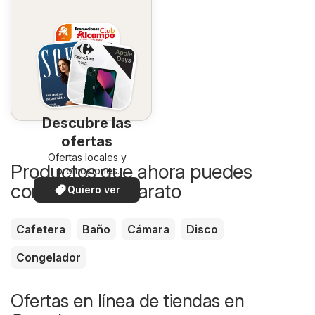
Descubre las
ofertas
Ofertas locales y
Productos que ahora puedes
promociones
especiales.
comprar más barato
Quiero ver
Cafetera
Baño
Cámara
Disco
Congelador
Ofertas en línea de tiendas en