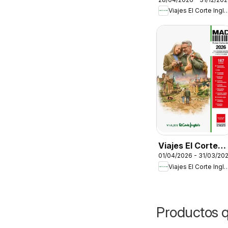
Inglés Especial
Viajes El Corte 
familias
Viajes El Corte
01/04/2026 - 31/03/20
Inglés Rutas
Viajes El Corte 
Culturales de la
Comunidad de
Madrid
Productos 