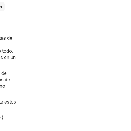
n
tas de
s todo.
es en un
s de
os de
 no
te estos
6)
,