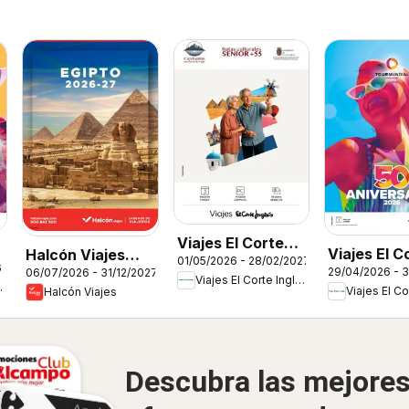
Viajes El Corte
Viajes El C
Halcón Viajes
01/05/2026 - 28/02/2027
Inglés Rutas
6
29/04/2026 - 3
06/07/2026 - 31/12/2027
Inglés Cat
Egipto
Viajes El Corte Inglés
Culturales
Inglés
Halcón Viajes
50 anivers
Cantabria
Tourmundi
Descubra las mejore