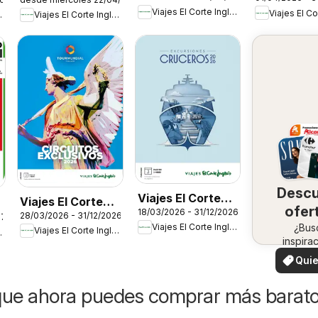
Inglés Tur
Inglés
Viajes El Corte Inglés
Inglés
Viajes El Corte Inglés
Cruise Line
Social Cast
PortAventura
Mancha
World
Desc
Viajes El Corte
Viajes El Corte
ofer
18/03/2026 - 31/12/2026
Inglés
28/03/2026 - 31/12/2026
Inglés Circuitos
27
Viajes El Corte Inglés
en 
¿Bus
Excursiones
Viajes El Corte Inglés
Inglés
exclusivos
inspira
zo
Cruceros
¡Vea 
Quie
ofertas 
ver
zon
que ahora puedes comprar más barat