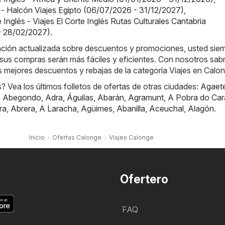
 - Halcón Viajes Egipto (06/07/2026 - 31/12/2027)
,
e Inglés - Viajes El Corte Inglés Rutas Culturales Cantabria
- 28/02/2027)
.
mación actualizada sobre descuentos y promociones, usted sie
sus compras serán más fáciles y eficientes. Con nosotros sab
 mejores descuentos y rebajas de la categoría Viajes en Calon
 Vea los últimos folletos de ofertas de otras ciudades:
Agaet
,
Abegondo
,
Adra
,
Águilas
,
Abarán
,
Agramunt
,
A Pobra do Car
ra
,
Abrera
,
A Laracha
,
Agüimes
,
Abanilla
,
Aceuchal
,
Alagón
.
Inicio
Ofertas Calonge
Viajes Calonge
Ofertero
FAQ