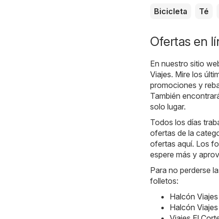
Bicicleta
Té
Ofertas en l
En nuestro sitio we
Viajes
. Mire los últ
promociones y rebaj
También encontrará 
solo lugar.
Todos los días traba
ofertas de la categ
ofertas aquí. Los fo
espere más y aprov
Para no perderse la
folletos:
Halcón Viajes
Halcón Viajes
Viajes El Cort