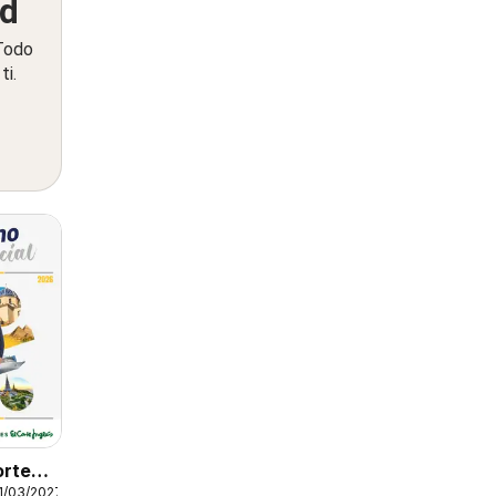
ed
 Todo
ti.
orte
1/03/2027