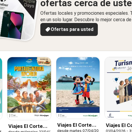
ofertas cerca de ust
Ofertas locales y promociones especiales.
en un solo lugar. Descubre lo mejor cerca de 
Ofertas para usted
Viajes El Corte
Viajes El C
Viajes El Corte
desde martes 07/04/2026
01/04/2026 - 3
Inglés Disney
26
desde miércoles 22/04/2026