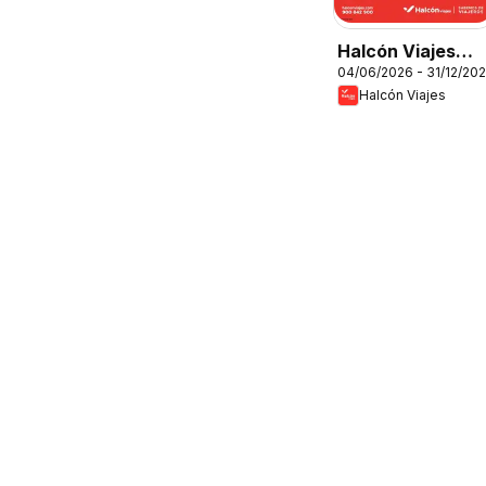
Halcón Viajes
04/06/2026 - 31/12/20
Comfort level
Halcón Viajes
2026