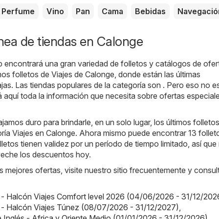
Perfume
Vino
Pan
Cama
Bebidas
Navegació
ínea de tiendas en Calonge
b encontrará una gran variedad de folletos y catálogos de ofer
imos folletos de Viajes de Calonge, donde están las últimas
as. Las tiendas populares de la categoría son . Pero eso no e
aquí toda la información que necesita sobre ofertas especial
jamos duro para brindarle, en un solo lugar, los últimos folleto
oría Viajes en Calonge. Ahora mismo puede encontrar 13 follet
lletos tienen validez por un período de tiempo limitado, así que
eche los descuentos hoy.
s mejores ofertas, visite nuestro sitio frecuentemente y consul
 - Halcón Viajes Comfort level 2026 (04/06/2026 - 31/12/202
 - Halcón Viajes Túnez (08/07/2026 - 31/12/2027)
,
e Inglés - Africa y Oriente Medio (01/01/2026 - 31/12/2026)
,