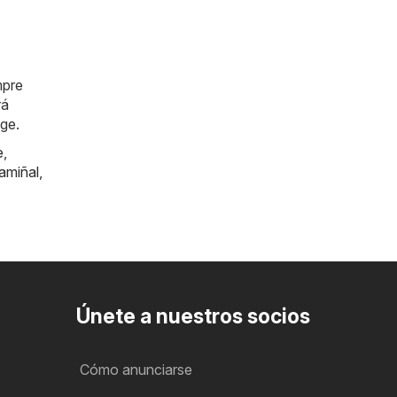
mpre
rá
ge.
e
,
amiñal
,
Únete a nuestros socios
Cómo anunciarse