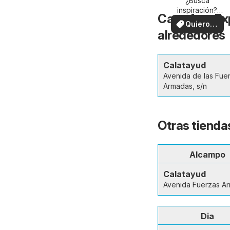
su zona
¿Busca
inspiración?
Carrefour Ex
¡Vea las ofertas
Quiero
en su zona!
alrededores
ver
Calatayud
Avenida de las Fue
Armadas, s/n
Otras tienda
Alcampo
Calatayud
Avenida Fuerzas A
Dia