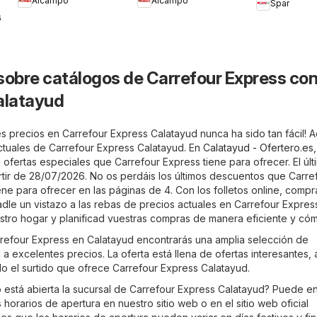
Alcampo
Alcampo
Spar
6
sobre catálogos de Carrefour Express co
alatayud
s precios en Carrefour Express Calatayud nunca ha sido tan fácil! A
actuales de Carrefour Express Calatayud. En
Calatayud - Ofertero.es
s ofertas especiales que Carrefour Express tiene para ofrecer. El últ
artir de 28/07/2026. No os perdáis los últimos descuentos que Carre
ne para ofrecer en las páginas de 4. Con los folletos online, compr
adle un vistazo a las rebas de precios actuales en Carrefour Expre
tro hogar y planificad vuestras compras de manera eficiente y có
arrefour Express en Calatayud encontrarás una amplia selección de
a excelentes precios. La oferta está llena de ofertas interesantes, 
do el surtido que ofrece Carrefour Express Calatayud.
está abierta la sucursal de Carrefour Express Calatayud? Puede e
 horarios de apertura en nuestro sitio web o en el sitio web oficial