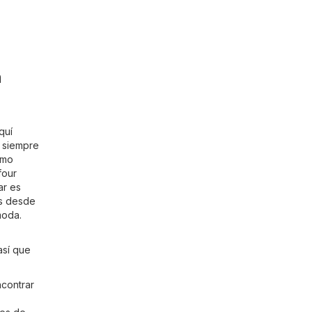
n
quí
, siempre
imo
four
ar es
ss desde
moda.
así que
ncontrar