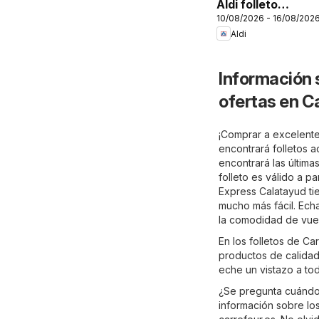
Aldi folleto
10/08/2026 - 16/08/202
Canarias
Aldi
Información 
ofertas en C
¡Comprar a excelente
encontrará folletos 
encontrará las última
folleto es válido a p
Express Calatayud tie
mucho más fácil. Ech
la comodidad de vues
En los folletos de C
productos de calidad 
eche un vistazo a to
¿Se pregunta cuándo 
información sobre los