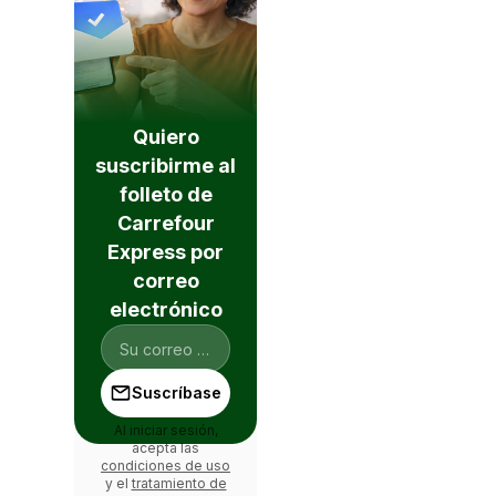
Quiero
suscribirme al
folleto de
Carrefour
Express por
correo
electrónico
Suscríbase
Al iniciar sesión,
acepta las
condiciones de uso
y el
tratamiento de