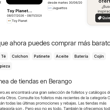
ofer
26
desde martes 30/06/2026
Catálogo
en 
¿Bus
Juguettos
Toy Planet
inspira
zo
08/07/2026 - 08/11/2026
¡Vea 
Catálogo de
Quie
ofertas 
Toy Planet
Geek Fan
ver
zon
que ahora puedes comprar más barat
Té
Colchon
Patinete
Aceite
Batería
Cojín
pieza
ínea de tiendas en Berango
ero.es
encontrará una gran selección de folletos y catálogos d
oría
Otros
. Consulte los folletos más recientes de la categoría 
án todas las últimas promociones y rebajas. Las tiendas más
ategoría son . Pero eso no es todo. También le ofrecemos tod