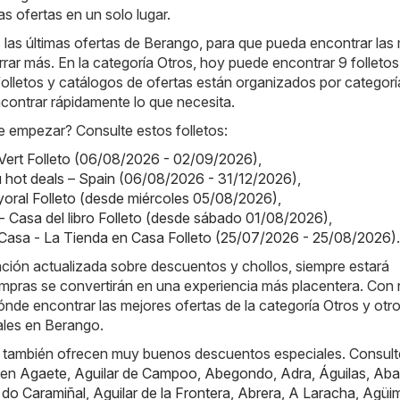
as ofertas en un solo lugar.
las últimas ofertas de Berango, para que pueda encontrar las
ar más. En la categoría Otros, hoy puede encontrar 9 folletos
folletos y catálogos de ofertas están organizados por categorí
contrar rápidamente lo que necesita.
 empezar? Consulte estos folletos:
Vert Folleto (06/08/2026 - 02/09/2026)
,
hot deals – Spain (06/08/2026 - 31/12/2026)
,
oral Folleto (desde miércoles 05/08/2026)
,
o - Casa del libro Folleto (desde sábado 01/08/2026)
,
Casa - La Tienda en Casa Folleto (25/07/2026 - 25/08/2026)
.
ación actualizada sobre descuentos y chollos, siempre estará
mpras se convertirán en una experiencia más placentera. Con 
nde encontrar las mejores ofertas de la categoría Otros y otr
les en Berango.
 también ofrecen muy buenos descuentos especiales. Consult
 en
Agaete
,
Aguilar de Campoo
,
Abegondo
,
Adra
,
Águilas
,
Aba
 do Caramiñal
,
Aguilar de la Frontera
,
Abrera
,
A Laracha
,
Agüi