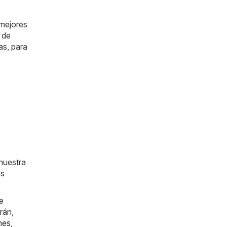
 mejores
 de
as, para
nuestra
os
e
rán
,
mes
,