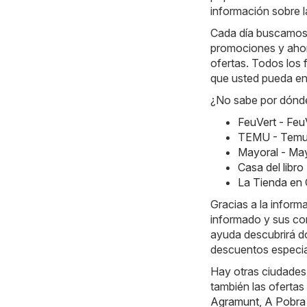
información sobre l
Cada día buscamos 
promociones y ahorr
ofertas. Todos los 
que usted pueda en
¿No sabe por dónde
FeuVert - Feu
TEMU - Temu 
Mayoral - May
Casa del libr
La Tienda en 
Gracias a la inform
informado y sus co
ayuda descubrirá dó
descuentos especia
Hay otras ciudades
también las ofertas
Agramunt
,
A Pobra