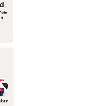
ed
 Todo
ti.
ubra