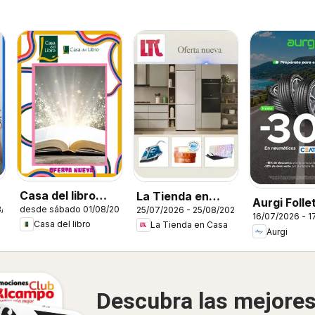
Casa del libro
La Tienda en
Aurgi Folle
8/2026
desde sábado 01/08/2026
25/07/2026 - 25/08/2026
Folleto
Casa Folleto
16/07/2026 - 1
Casa del libro
La Tienda en Casa
Aurgi
Descubra las mejore