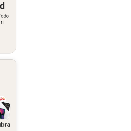
ed
 Todo
ti.
ubra