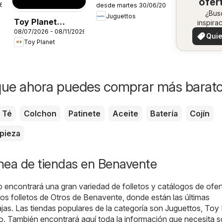
ofer
26
desde martes 30/06/2026
Catálogo
en 
¿Bus
Juguettos
Toy Planet
inspira
zo
08/07/2026 - 08/11/2026
¡Vea 
Catálogo de
Quie
ofertas 
Toy Planet
Geek Fan
ver
zon
que ahora puedes comprar más barat
Té
Colchon
Patinete
Aceite
Batería
Cojín
pieza
ínea de tiendas en Benavente
b encontrará una gran variedad de folletos y catálogos de ofer
imos folletos de Otros de Benavente, donde están las últimas
as. Las tiendas populares de la categoría son
Juguettos
,
Toy 
o. También encontrará aquí toda la información que necesita 