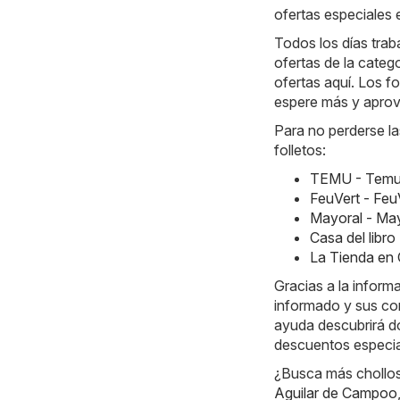
ofertas especiales e
Todos los días traba
ofertas de la cate
ofertas aquí. Los fo
espere más y aprov
Para no perderse la
folletos:
TEMU - Temu 
FeuVert - Feu
Mayoral - May
Casa del libr
La Tienda en 
Gracias a la inform
informado y sus co
ayuda descubrirá dó
descuentos especia
¿Busca más chollos?
Aguilar de Campoo