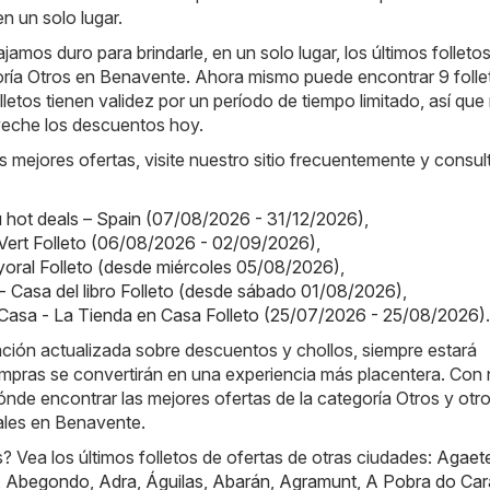
n un solo lugar.
jamos duro para brindarle, en un solo lugar, los últimos folleto
goría Otros en Benavente. Ahora mismo puede encontrar 9 folle
lletos tienen validez por un período de tiempo limitado, así que
eche los descuentos hoy.
s mejores ofertas, visite nuestro sitio frecuentemente y consul
hot deals – Spain (07/08/2026 - 31/12/2026)
,
Vert Folleto (06/08/2026 - 02/09/2026)
,
oral Folleto (desde miércoles 05/08/2026)
,
o - Casa del libro Folleto (desde sábado 01/08/2026)
,
Casa - La Tienda en Casa Folleto (25/07/2026 - 25/08/2026)
.
ación actualizada sobre descuentos y chollos, siempre estará
mpras se convertirán en una experiencia más placentera. Con 
nde encontrar las mejores ofertas de la categoría Otros y otr
les en Benavente.
 Vea los últimos folletos de ofertas de otras ciudades:
Agaet
,
Abegondo
,
Adra
,
Águilas
,
Abarán
,
Agramunt
,
A Pobra do Car