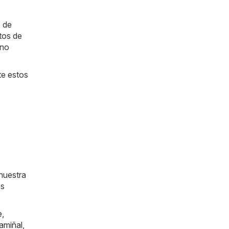
s de
tos de
 no
te estos
nuestra
os
e
,
amiñal
,