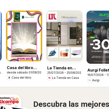
Casa del libro
La Tienda en
Aurgi Folle
8/2026
desde sábado 01/08/2026
25/07/2026 - 25/08/2026
Folleto
Casa Folleto
16/07/2026 - 1
Casa del libro
La Tienda en Casa
Aurgi
Descubra las mejore