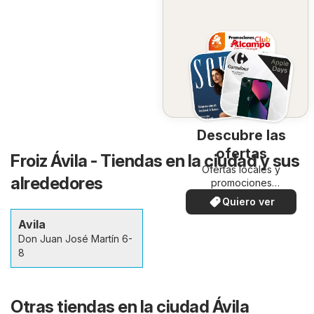
Descubre las
ofertas
Froiz Ávila - Tiendas en la ciudad y sus
Ofertas locales y
alrededores
promociones
especiales.
Quiero ver
Avila
Don Juan José Martín 6-
8
Otras tiendas en la ciudad Ávila