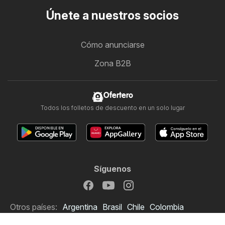
Únete a nuestros socios
Cómo anunciarse
Zona B2B
Ofertero
Todos los folletos de descuento en un solo lugar
Síguenos
Otros países:
Argentina
Brasil
Chile
Colombia
México
Perú
Portugal
United States