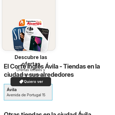
Descubre las
ofertas
El Corte Inglés Ávila - Tiendas en la
Ofertas locales y
ciudad y sus alrededores
promociones
especiales.
Quiero ver
Ávila
Avenida de Portugal 15
Otras tiendas en la ciudad Ávila