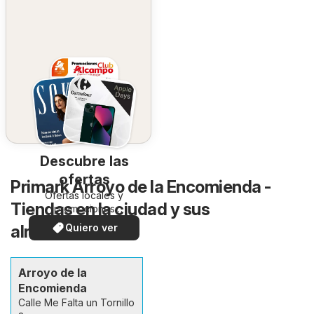
Descubre las
ofertas
Primark Arroyo de la Encomienda -
Ofertas locales y
Tiendas en la ciudad y sus
promociones
especiales.
alrededores
Quiero ver
Arroyo de la
Encomienda
Calle Me Falta un Tornillo