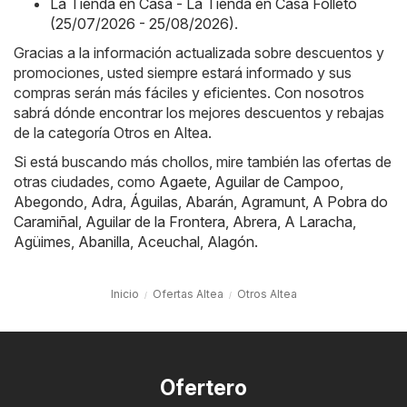
La Tienda en Casa - La Tienda en Casa Folleto
(25/07/2026 - 25/08/2026)
.
Gracias a la información actualizada sobre descuentos y
promociones, usted siempre estará informado y sus
compras serán más fáciles y eficientes. Con nosotros
sabrá dónde encontrar los mejores descuentos y rebajas
de la categoría Otros en Altea.
Si está buscando más chollos, mire también las ofertas de
otras ciudades, como
Agaete
,
Aguilar de Campoo
,
Abegondo
,
Adra
,
Águilas
,
Abarán
,
Agramunt
,
A Pobra do
Caramiñal
,
Aguilar de la Frontera
,
Abrera
,
A Laracha
,
Agüimes
,
Abanilla
,
Aceuchal
,
Alagón
.
Inicio
Ofertas Altea
Otros Altea
Ofertero