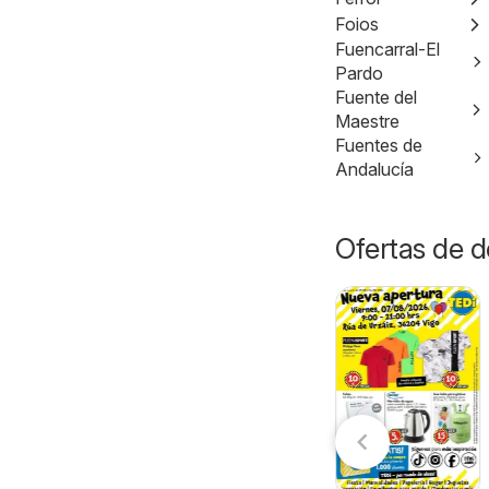
Foios
Fuencarral-El
Pardo
Fuente del
Maestre
Fuentes de
Andalucía
Ofertas de d
Lidl Folleto
Aldi folleto
026
10/08/2026 - 16/08/2026
10/08/2026 - 16/08/2026
Península