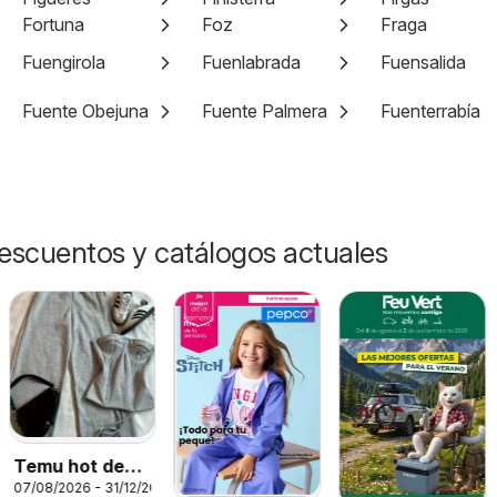
Fortuna
Foz
Fraga
Fuengirola
Fuenlabrada
Fuensalida
Fuente Obejuna
Fuente Palmera
Fuenterrabía
escuentos y catálogos actuales
Temu hot deals
07/08/2026 - 31/12/2026
– Spain