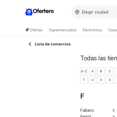
Ofertero
Ofertas
Supermercados
Electrónica
Casa,
Lista de comercios
Todas las tie
A-Z
A
B
C
T
U
V
X
F
Fabero
Ferrol