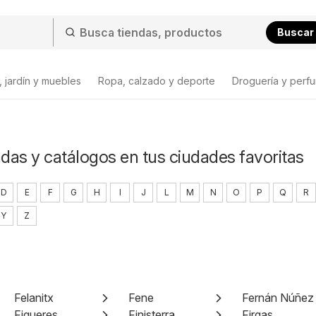
Buscar
 jardín y muebles
Ropa, calzado y deporte
Droguería y perfu
ndas y catálogos en tus ciudades favoritas
D
E
F
G
H
I
J
L
M
N
O
P
Q
R
Y
Z
Felanitx
Fene
Fernán Núñez
Figueres
Finisterra
Firgas