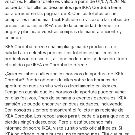
vosotros. El último folleto es válido a partir de 01/02/2026. No
os perdáis los últimos descuentos que IKEA Córdoba tiene
para ofrecer en las páginas de 8. Con los folletos online,
comprar es mucho más fácil. Echadle un vistazo a las rebas de
precios actuales en IKEA desde la comodidad de vuestro
hogar y planificad vuestras compras de manera eficiente y
cómoda.
IKEA Córdoba ofrece una amplia gama de productos de
calidad a excelentes precios. Los folletos están llenos de
productos interesantes, así que no lo dudes y descubre todo
el surtido que IKEA en Córdoba te ofrece.
¿Quieres saber cuáles son los horarios de apertura de IKEA
Córdoba? Puede obtener detalles sobre los horarios de
apertura en nuestro sitio web o directamente en
ikea.es
.
Tenga en cuenta que los horarios de apertura pueden variar
en días festivos, fines de semana o eventos especiales. IKEA
también se puede encontrar en otras ciudades, incluyendo:
Con nosotros siempre encontrará el folleto más reciente de
IKEA Córdoba. Los recopilamos para ti cada día para que no te
pierdas ningún descuento. Pero si está buscando más
información sobre IKEA, visite su sitio web oficial
ikea.es
. Si
IKEA no ofrece lo que buscas, no te preocupes. Elija cualquier