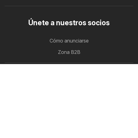
Únete a nuestros socios
Cómo anunciarse
Zona B2B
Ofertero
Todos los folletos de descuento en un solo lugar
Síguenos