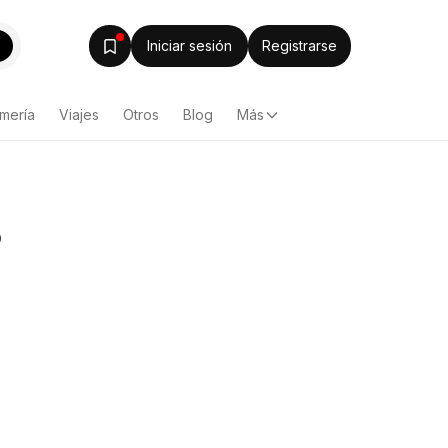
Iniciar sesión
Registrarse
mería
Viajes
Otros
Blog
Más
o