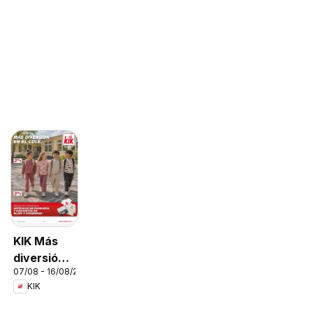
KIK Más
diversión
07/08 - 16/08/2026
en el cole
KIK