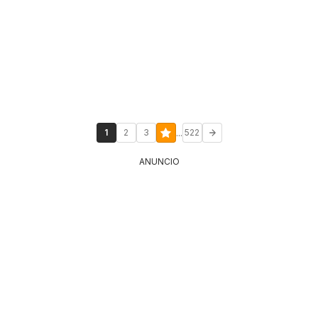
...
1
2
3
522
ANUNCIO