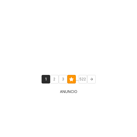
...
1
2
3
522
ANUNCIO