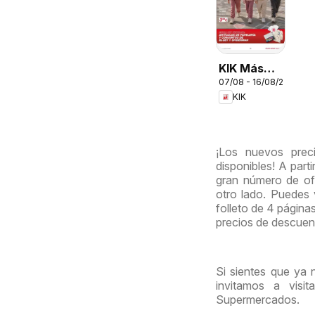
KIK Más
07/08 - 16/08/2026
diversión
KIK
en el cole
¡Los nuevos prec
disponibles! A part
gran número de ofe
otro lado. Puedes
folleto de 4 página
precios de descuen
Si sientes que ya 
invitamos a visi
Supermercados.