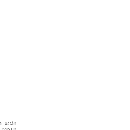
a están
1 con un