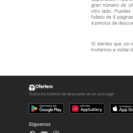
gran número de ofe
otro lado. Puedes
folleto de 4 página
a precios de descu
Si sientes que ya 
invitamos a visitar 
Ofertero
Todos los folletos de descuento en un solo lugar
Síguenos