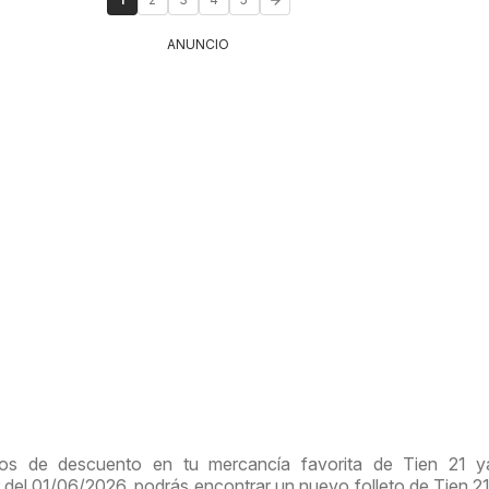
ANUNCIO
ios de descuento en tu mercancía favorita de Tien 21 y
ir del 01/06/2026, podrás encontrar un nuevo folleto de Tien 2