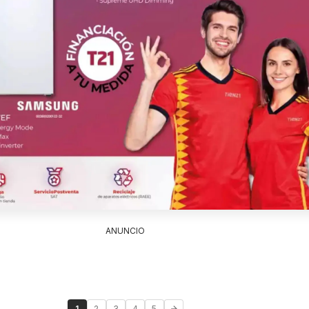
ANUNCIO
1
2
3
4
5