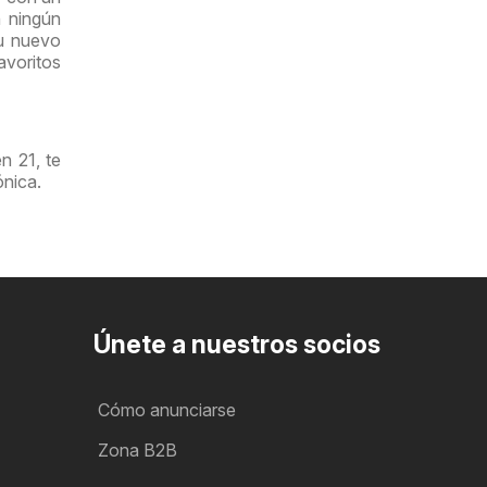
n ningún
su nuevo
avoritos
n 21, te
ónica.
Únete a nuestros socios
Cómo anunciarse
Zona B2B