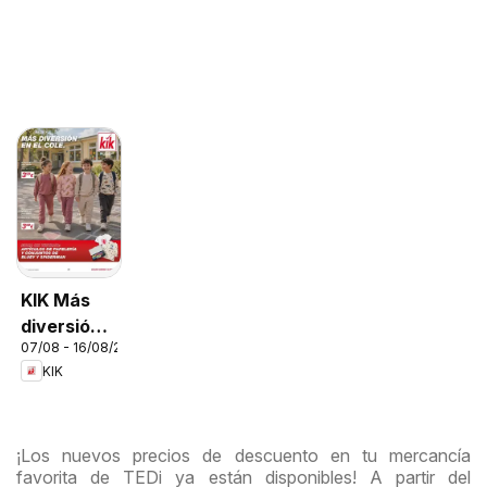
KIK Más
diversión
07/08 - 16/08/2026
en el cole
KIK
¡Los nuevos precios de descuento en tu mercancía
favorita de TEDi ya están disponibles! A partir del