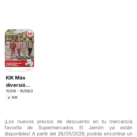
KIK Más
diversión
10/08 - 16/08/2026
en el cole
KIK
¡Los nuevos precios de descuento en tu mercancía
favorita de Supermercados El Jamón ya están
disponibles! A partir del 28/05/2026, podrás encontrar un