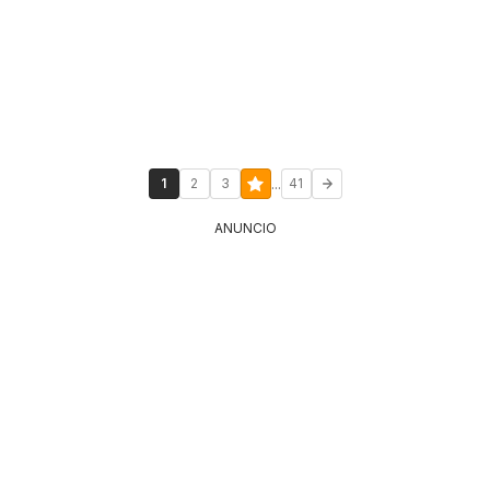
...
1
2
3
41
ANUNCIO