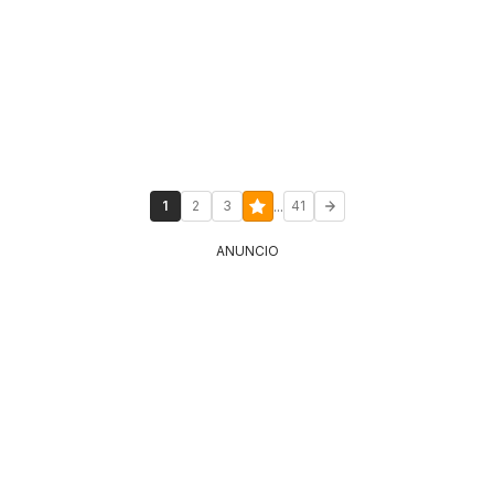
...
1
2
3
41
ANUNCIO