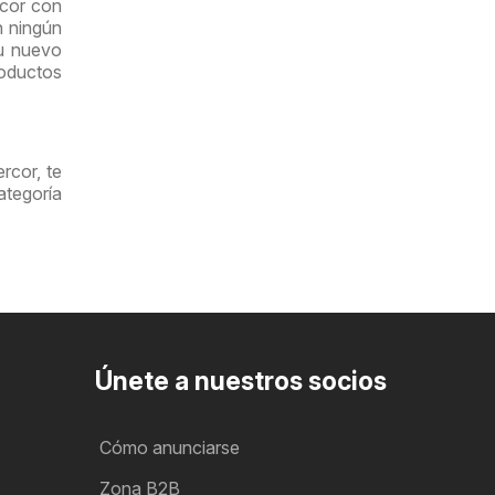
rcor con
n ningún
su nuevo
oductos
rcor, te
tegoría
Únete a nuestros socios
Cómo anunciarse
Zona B2B