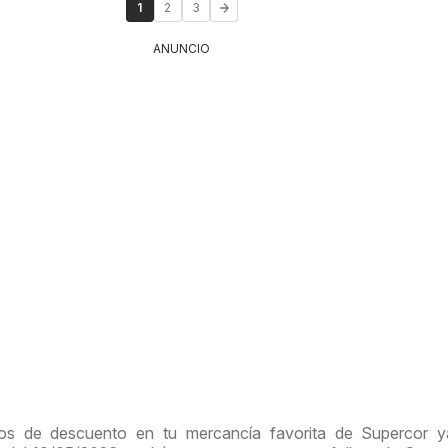
1
2
3
ANUNCIO
os de descuento en tu mercancía favorita de Supercor y