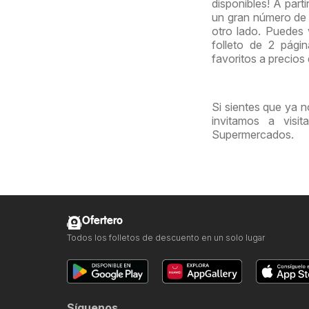
disponibles! A part
un gran número de 
otro lado. Puedes
folleto de 2 pági
favoritos a precios
Si sientes que ya n
invitamos a visi
Supermercados.
Ofertero
Todos los folletos de descuento en un solo lugar
Síguenos