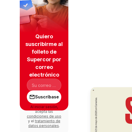
Quiero
suscribirme al
folleto de
Supercor por
correo
electrónico
Suscríbase
Al iniciar sesión,
acepta las
condiciones de uso
y el
tratamiento de
datos personales
.