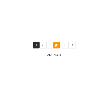
...
1
2
3
9
ANUNCIO