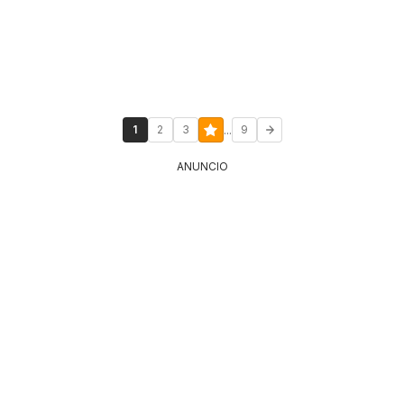
...
1
2
3
9
ANUNCIO