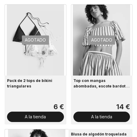
AGOTADO
AGOTADO
Pack de 2 tops de bikini
Top con mangas
triangulares
abombadas, escote bardot y
rayas
6 €
14 €
A la tienda
A la tienda
Blusa de algodón troquelada