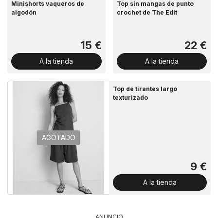
Minishorts vaqueros de
Top sin mangas de punto
algodón
crochet de The Edit
15 €
22 €
A la tienda
A la tienda
Top de tirantes largo
texturizado
AGOTADO
9 €
A la tienda
ANUNCIO