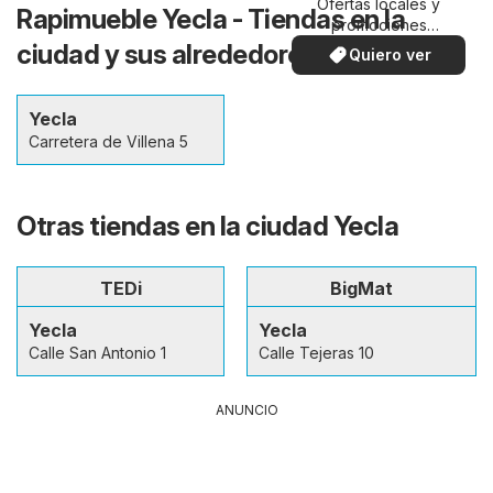
Ofertas locales y
Rapimueble Yecla - Tiendas en la
promociones
especiales.
ciudad y sus alrededores
Quiero ver
Yecla
Carretera de Villena 5
Otras tiendas en la ciudad Yecla
TEDi
BigMat
Yecla
Yecla
Calle San Antonio 1
Calle Tejeras 10
ANUNCIO