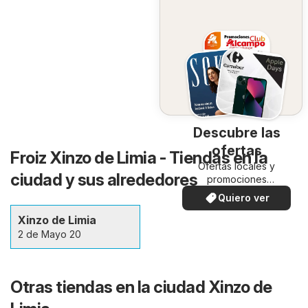
Descubre las
ofertas
Froiz Xinzo de Limia - Tiendas en la
Ofertas locales y
ciudad y sus alrededores
promociones
especiales.
Quiero ver
Xinzo de Limia
2 de Mayo 20
Otras tiendas en la ciudad Xinzo de