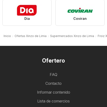
Dia
Coviran
Inicio
Ofertas Xinzo de Limia
Supermercados Xinzo de Limia
Froiz 
Ofertero
FAQ
Contacto
Informar contenido
Lista de comercios