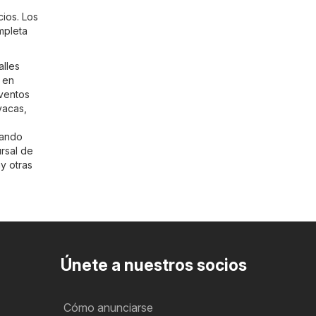
ios. Los
mpleta
alles
 en
eventos
vacas,
cando
ursal de
y otras
Únete a nuestros socios
Cómo anunciarse