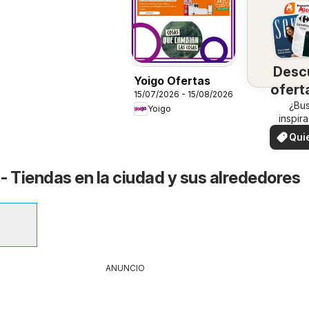
Desc
Yoigo Ofertas
ofert
15/07/2026 - 15/08/2026
su 
¿Bu
Yoigo
inspir
¡Vea las
Qui
en su 
ver
 - Tiendas en la ciudad y sus alrededores
ANUNCIO