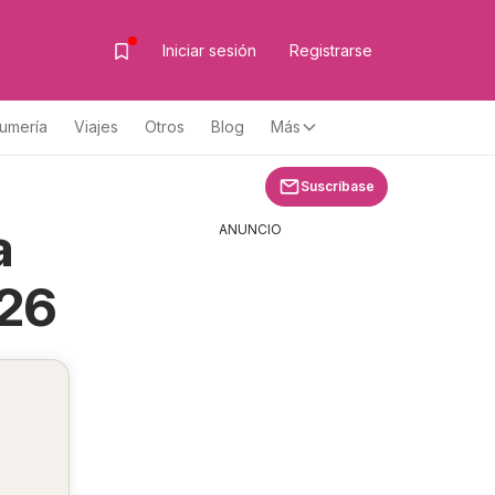
Iniciar sesión
Registrarse
fumería
Viajes
Otros
Blog
Más
Suscríbase
a
ANUNCIO
026