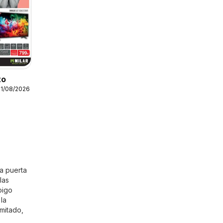
to
31/08/2026
la puerta
las
oigo
la
imitado,