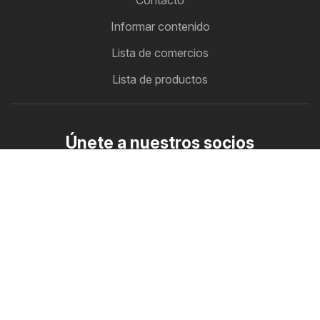
Contacto
Informar contenido
Lista de comercios
Lista de productos
Únete a nuestros socios
Cómo anunciarse
Zona B2B
Ofertero
Todos los folletos de descuento en un solo lugar