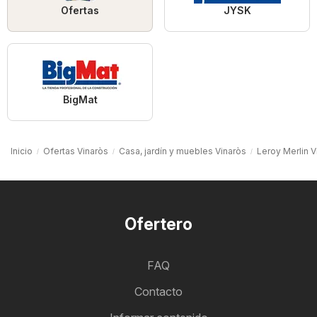
Ofertas
JYSK
BigMat
Inicio
Ofertas Vinaròs
Casa, jardín y muebles Vinaròs
Leroy Merlin V
Ofertero
FAQ
Contacto