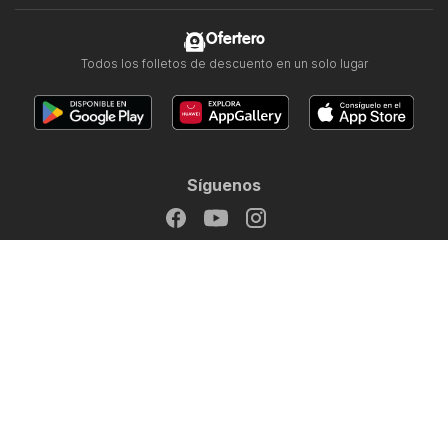
Ofertero
Todos los folletos de descuento en un solo lugar
Síguenos
Otros países:
Argentina
Brasil
Chile
Colombia
México
Perú
Portugal
United States
Copyright © 2026
Ofertero.es
.
Establecer política de privacidad
Términos y condiciones de uso del sitio web