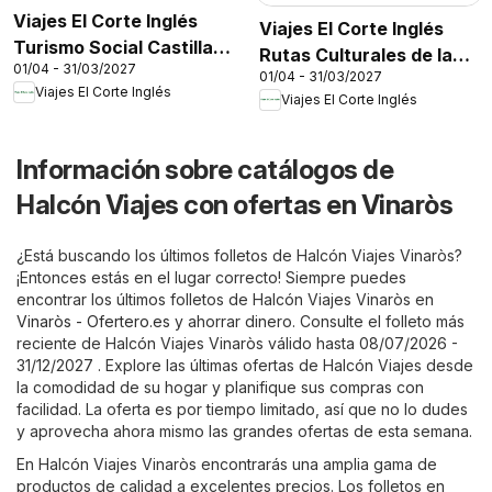
Viajes El Corte Inglés
Viajes El Corte Inglés
Turismo Social Castilla
Rutas Culturales de la
01/04 - 31/03/2027
La Mancha
01/04 - 31/03/2027
Comunidad de Madrid
Viajes El Corte Inglés
Viajes El Corte Inglés
Información sobre catálogos de
Halcón Viajes con ofertas en Vinaròs
¿Está buscando los últimos folletos de Halcón Viajes Vinaròs?
¡Entonces estás en el lugar correcto! Siempre puedes
encontrar los últimos folletos de Halcón Viajes Vinaròs en
Vinaròs - Ofertero.es
y ahorrar dinero. Consulte el folleto más
reciente de Halcón Viajes Vinaròs válido hasta 08/07/2026 -
31/12/2027 . Explore las últimas ofertas de Halcón Viajes desde
la comodidad de su hogar y planifique sus compras con
facilidad. La oferta es por tiempo limitado, así que no lo dudes
y aprovecha ahora mismo las grandes ofertas de esta semana.
En Halcón Viajes Vinaròs encontrarás una amplia gama de
productos de calidad a excelentes precios. Los folletos en