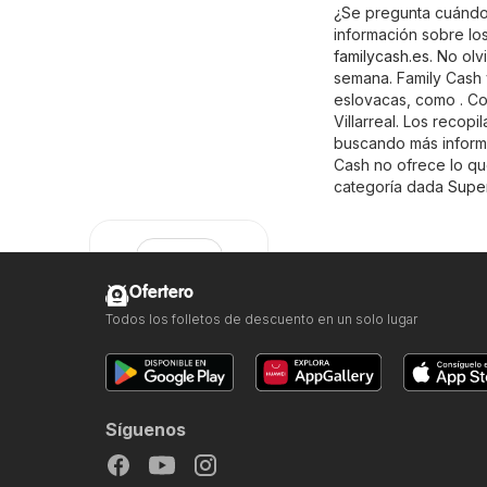
¿Se pregunta cuándo 
información sobre los
familycash.es
. No olv
semana. Family Cash 
eslovacas, como . Co
Villarreal. Los recop
buscando más informac
Cash no ofrece lo que
categoría dada
Supe
Ofertero
Todos los folletos de descuento en un solo lugar
Family Cash
Síguenos