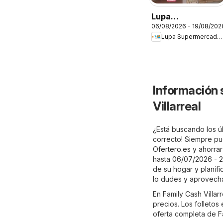
Lupa
06/08/2026 - 19/08/202
Supermercados
Lupa Supermercados
Folleto
Información 
Villarreal
¿Está buscando los úl
correcto! Siempre pue
Ofertero.es
y ahorrar 
hasta 06/07/2026 - 2
de su hogar y planifi
lo dudes y aprovecha
En Family Cash Villa
precios. Los folletos
oferta completa de Fa