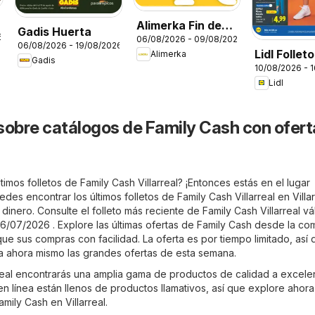
Alimerka Fin de
Gadis Huerta
6
06/08/2026 - 09/08/2026
semana
06/08/2026 - 19/08/2026
Lidl Follet
Alimerka
Gadis
10/08/2026 - 
bazar
Lidl
sobre catálogos de Family Cash con ofert
timos folletos de Family Cash Villarreal? ¡Entonces estás en el lugar
des encontrar los últimos folletos de Family Cash Villarreal en
Villa
dinero. Consulte el folleto más reciente de Family Cash Villarreal vá
6/07/2026 . Explore las últimas ofertas de Family Cash desde la c
que sus compras con facilidad. La oferta es por tiempo limitado, así
 ahora mismo las grandes ofertas de esta semana.
rreal encontrarás una amplia gama de productos de calidad a excele
 en línea están llenos de productos llamativos, así que explore ahora
mily Cash en Villarreal.