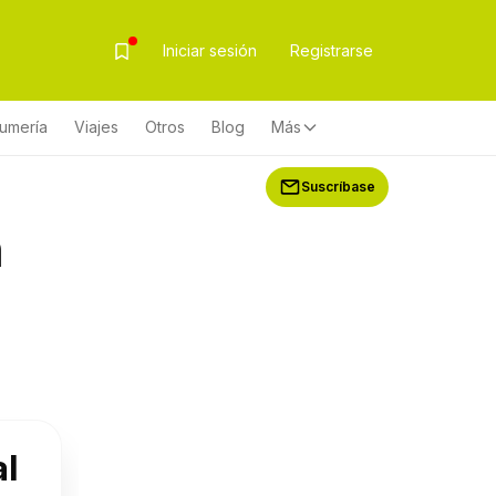
Iniciar sesión
Registrarse
fumería
Viajes
Otros
Blog
Más
Suscríbase
n
al