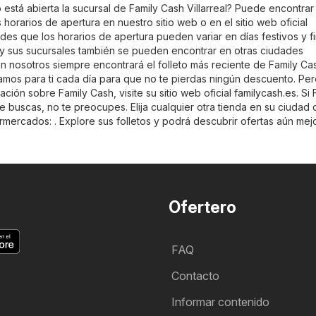
está abierta la sucursal de Family Cash Villarreal? Puede encontrar
 horarios de apertura en nuestro sitio web o en el sitio web oficial
ides que los horarios de apertura pueden variar en días festivos y f
y sus sucursales también se pueden encontrar en otras ciudades
n nosotros siempre encontrará el folleto más reciente de Family Ca
ilamos para ti cada día para que no te pierdas ningún descuento. Per
ión sobre Family Cash, visite su sitio web oficial
familycash.es
. Si
 buscas, no te preocupes. Elija cualquier otra tienda en su ciudad 
rmercados
: . Explore sus folletos y podrá descubrir ofertas aún mej
Ofertero
FAQ
Contacto
Informar contenido