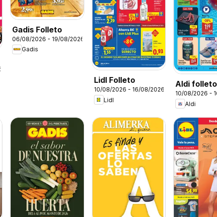
Gadis Folleto
06/08/2026 - 19/08/2026
Gadis
6
Lidl Folleto
Aldi follet
10/08/2026 - 16/08/2026
10/08/2026 - 
Península
Lidl
Aldi