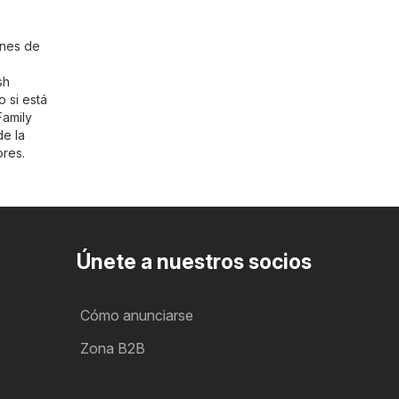
ines de
sh
o si está
 Family
de la
ores.
Únete a nuestros socios
Cómo anunciarse
Zona B2B