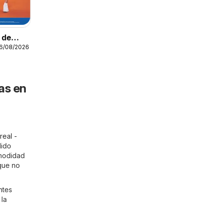
o de
16/08/2026
as en
rreal -
lido
omodidad
 que no
ntes
 la