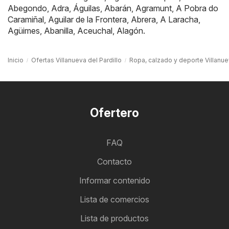
Abegondo
,
Adra
,
Águilas
,
Abarán
,
Agramunt
,
A Pobra do
Caramiñal
,
Aguilar de la Frontera
,
Abrera
,
A Laracha
,
Agüimes
,
Abanilla
,
Aceuchal
,
Alagón
.
Inicio
Ofertas Villanueva del Pardillo
Ropa, calzado y deporte Villanuev
Ofertero
FAQ
Contacto
Informar contenido
Lista de comercios
Lista de productos