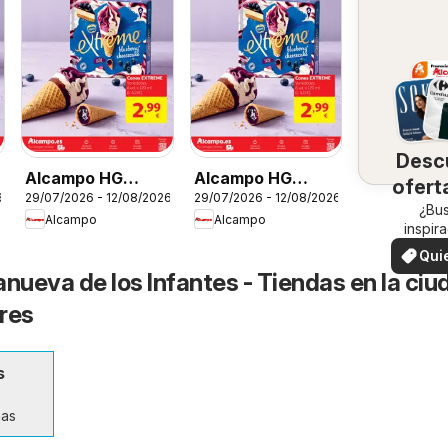
Desc
Alcampo HG
Alcampo HG
ofert
6
29/07/2026 - 12/08/2026
29/07/2026 - 12/08/2026
Nacional No
Nacional Litoral
su 
¿Bu
Alcampo
Alcampo
Litoral
inspir
¡Vea las
Qui
en su 
ver
nueva de los Infantes - Tiendas en la ciu
res
s
ñas