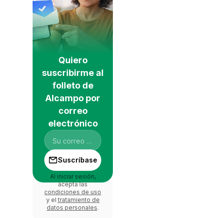
Quiero
suscribirme al
folleto de
Alcampo por
correo
electrónico
Suscríbase
Al iniciar sesión,
acepta las
condiciones de uso
y el
tratamiento de
datos personales
.