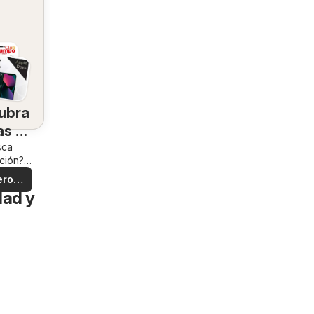
ubra
as en
zona
sca
ación?
 ofertas
ero
zona!
dad y