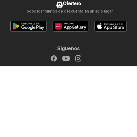
Ofertero
Todos los folletos de descuento en un solo lugar
Síguenos
Otros países:
Argentina
Brasil
Chile
Colombia
México
Perú
Portugal
United States
Copyright © 2026
Ofertero.es
.
Establecer política de privacidad
Términos y condiciones de uso del sitio web
El tratamiento de los datos personales