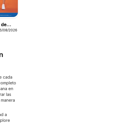
o de
16/08/2026
n
de cada
 completo
mana en
ar las
e manera
ad a
xplore