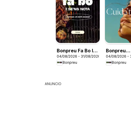
Bonpreu Fa Bo I
Bonpreu
04/08/2026 - 31/08/2026
04/08/2026 - 
Se'ns Nota
Perfumeri
Bonpreu
Bonpreu
ANUNCIO