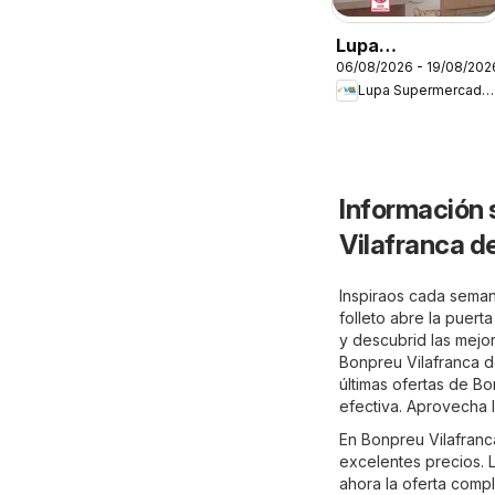
Lupa
06/08/2026 - 19/08/202
Supermercados
Lupa Supermercados
Folleto
Información 
Vilafranca d
Inspiraos cada seman
folleto abre la puert
y descubrid las mejo
Bonpreu Vilafranca d
últimas ofertas de B
efectiva. Aprovecha 
En Bonpreu Vilafranc
excelentes precios. L
ahora la oferta comp