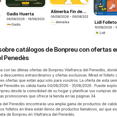
Alimerka Fin de
Gadis Huerta
6
06/08/2026 - 09/08/2026
semana
06/08/2026 - 19/08/2026
Lidl Follet
Alimerka
Gadis
10/08/2026 - 
bazar
Lidl
sobre catálogos de Bonpreu con ofertas e
el Penedès
a con las últimas ofertas de Bonpreu Vilafranca del Penedès, don
a a descuentos extraordinarios y ofertas exclusivas. Mirad el folleto
res ofertas que están aquí solo para vosotros. La oferta de esta se
el Penedès es válida hasta 04/08/2026 - 31/08/2026 . Puede explor
onpreu desde la comodidad de su hogar y planificar sus compras d
las promociones que ofrece la tienda en las páginas 34.
a del Penedès encontrarás una amplia gama de productos de calid
os folletos en línea están llenos de productos llamativos, así que e
leta de Bonpreu en Vilafranca del Penedès.