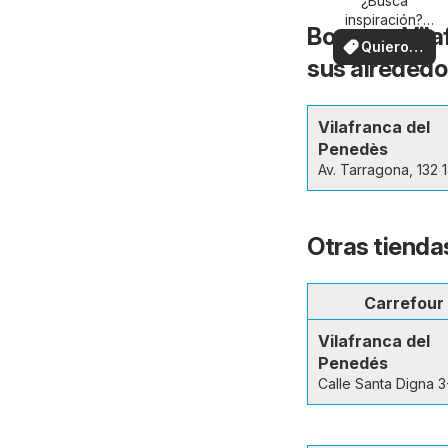
su zona
¿Busca
inspiración?
Bonpreu Vila
¡Vea las ofertas
Quiero
en su zona!
sus alrededo
ver
Vilafranca del
Penedès
Av. Tarragona, 132 
Otras tienda
Carrefour
Vilafranca del
Penedés
Calle Santa Digna 3