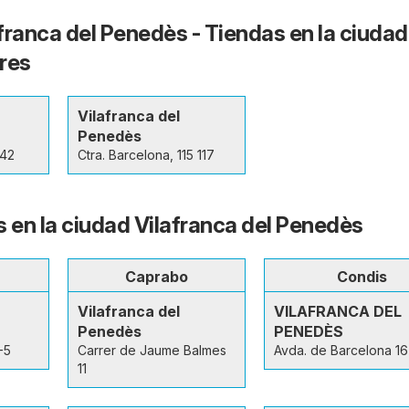
franca del Penedès - Tiendas en la ciudad
res
Vilafranca del
Penedès
142
Ctra. Barcelona, 115 117
s en la ciudad Vilafranca del Penedès
Caprabo
Condis
Vilafranca del
VILAFRANCA DEL
Penedès
PENEDÈS
-5
Carrer de Jaume Balmes
Avda. de Barcelona 16
11