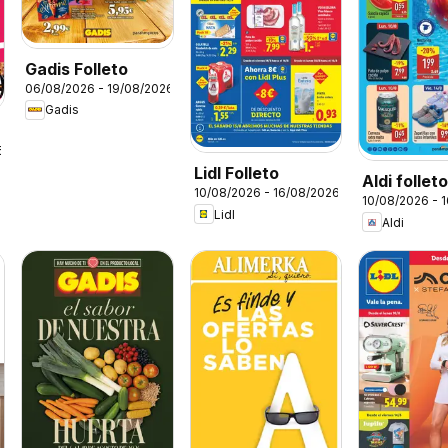
Gadis Folleto
06/08/2026 - 19/08/2026
Gadis
6
Lidl Folleto
Aldi follet
10/08/2026 - 16/08/2026
10/08/2026 - 
Península
Lidl
Aldi