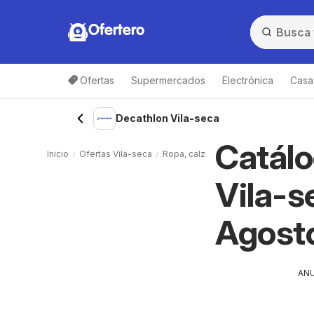
Ofertero
Ofertas
Supermercados
Electrónica
Casa,
Decathlon Vila-seca
Catálo
Inicio
Ofertas Vila-seca
Ropa, calzado y deporte Vila-seca
Vila-s
Agost
AN