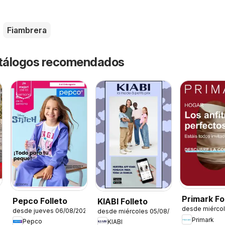
Fiambrera
catálogos recomendados
Primark Fol
Pepco Folleto
KIABI Folleto
desde miérco
Hogar
desde jueves 06/08/2026
desde miércoles 05/08/2026
Primark
Pepco
KIABI