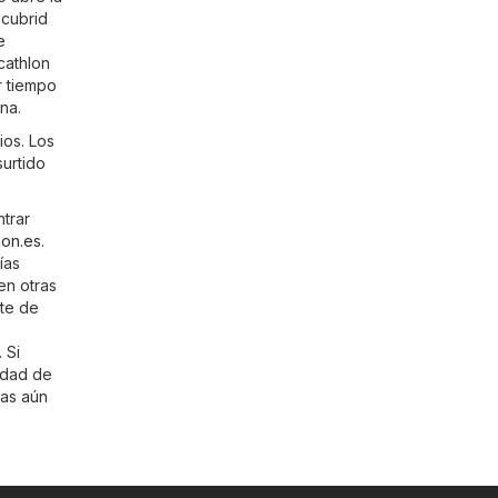
scubrid
e
cathlon
r tiempo
na.
ios. Los
surtido
trar
lon.es
.
ías
en otras
nte de
. Si
iudad de
tas aún