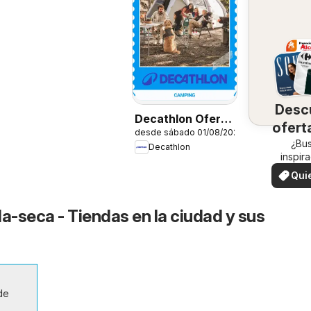
Desc
Decathlon Oferta
ofert
desde sábado 01/08/2026
estacional
su 
¿Bu
Decathlon
inspir
¡Vea las
Qui
en su 
ver
la-seca - Tiendas en la ciudad y sus
de