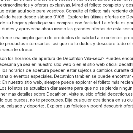
xtraordinarios y ofertas exclusivas. Mirad el folleto completo y de
ue están aquí solo para vosotros. Consulte el folleto más reciente d
válido hasta desde sábado 01/08 . Explore las últimas ofertas de De
e su hogar y planifique sus compras con facilidad. La oferta es po
 lo dudes y aprovecha ahora mismo las grandes ofertas de esta sema
ofrece una amplia gama de productos de calidad a excelentes prec
 de productos interesantes, así que no lo dudes y descubre todo el 
a-seca te ofrece.
son los horarios de apertura de Decathlon Vila-seca? Puedes encon
ecesaria ya sea en nuestro sitio web o en el sitio web oficial
decath
los horarios de apertura pueden estar sujetos a cambios durante d
emana o eventos especiales. Decathlon también se puede encontrar 
 En nuestro sitio web, siempre puede explorar el folleto más recie
Los folletos se actualizan diariamente para que no se pierda ningún
er más detalles sobre Decathlon, visite su sitio oficial
decathlon.es
o que buscas, no te preocupes. Elija cualquier otra tienda en su c
pa, calzado y deporte
: . Explore sus folletos y podrá descubrir ofer