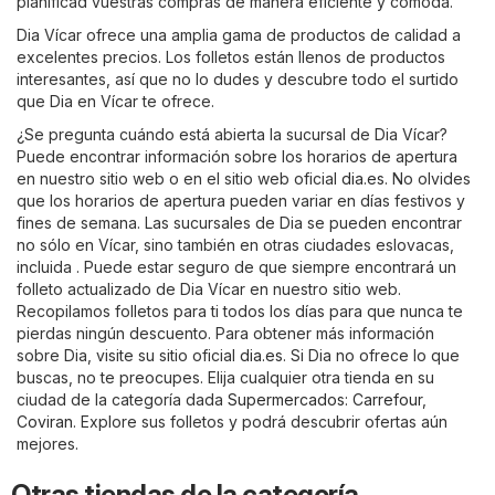
planificad vuestras compras de manera eficiente y cómoda.
Dia Vícar ofrece una amplia gama de productos de calidad a
excelentes precios. Los folletos están llenos de productos
interesantes, así que no lo dudes y descubre todo el surtido
que Dia en Vícar te ofrece.
¿Se pregunta cuándo está abierta la sucursal de Dia Vícar?
Puede encontrar información sobre los horarios de apertura
en nuestro sitio web o en el sitio web oficial
dia.es
. No olvides
que los horarios de apertura pueden variar en días festivos y
fines de semana. Las sucursales de Dia se pueden encontrar
no sólo en Vícar, sino también en otras ciudades eslovacas,
incluida . Puede estar seguro de que siempre encontrará un
folleto actualizado de Dia Vícar en nuestro sitio web.
Recopilamos folletos para ti todos los días para que nunca te
pierdas ningún descuento. Para obtener más información
sobre Dia, visite su sitio oficial
dia.es
. Si Dia no ofrece lo que
buscas, no te preocupes. Elija cualquier otra tienda en su
ciudad de la categoría dada
Supermercados
:
Carrefour
,
Coviran
. Explore sus folletos y podrá descubrir ofertas aún
mejores.
Otras tiendas de la categoría