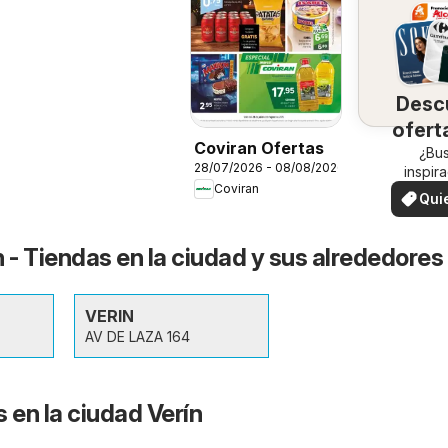
Desc
ofert
Coviran Ofertas
su 
¿Bu
28/07/2026 - 08/08/2026
inspir
Coviran
¡Vea las
Qui
en su 
ver
 - Tiendas en la ciudad y sus alrededores
VERIN
AV DE LAZA 164
 en la ciudad Verín