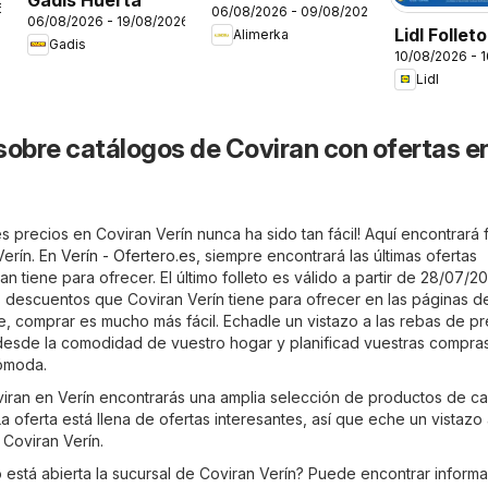
6
06/08/2026 - 09/08/2026
semana
06/08/2026 - 19/08/2026
Lidl Follet
Alimerka
Gadis
10/08/2026 - 
bazar
Lidl
sobre catálogos de Coviran con ofertas e
 precios en Coviran Verín nunca ha sido tan fácil! Aquí encontrará f
Verín. En
Verín - Ofertero.es
, siempre encontrará las últimas ofertas
n tiene para ofrecer. El último folleto es válido a partir de 28/07/2
s descuentos que Coviran Verín tiene para ofrecer en las páginas d
ne, comprar es mucho más fácil. Echadle un vistazo a las rebas de pr
desde la comodidad de vuestro hogar y planificad vuestras compra
cómoda.
oviran en Verín encontrarás una amplia selección de productos de ca
a oferta está llena de ofertas interesantes, así que eche un vistazo
 Coviran Verín.
está abierta la sucursal de Coviran Verín? Puede encontrar inform