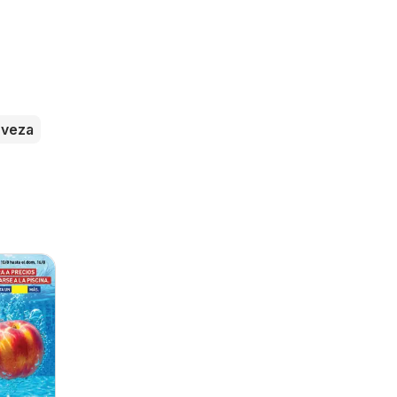
s
rveza