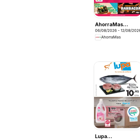
AhorraMas
06/08/2026 - 12/08/202
Folleto
AhorraMas
Lupa