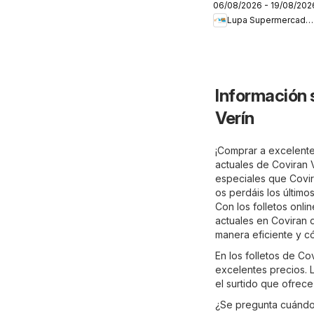
06/08/2026 - 19/08/202
Supermercados
Lupa Supermercados
Folleto
Información 
Verín
¡Comprar a excelentes
actuales de Coviran 
especiales que Covira
os perdáis los último
Con los folletos onli
actuales en Coviran 
manera eficiente y 
En los folletos de C
excelentes precios. L
el surtido que ofrece
¿Se pregunta cuándo 