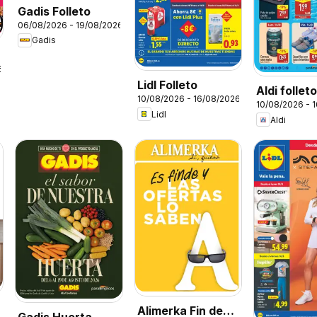
Gadis Folleto
06/08/2026 - 19/08/2026
Gadis
6
Lidl Folleto
Aldi follet
10/08/2026 - 16/08/2026
10/08/2026 - 
Península
Lidl
Aldi
Alimerka Fin de
Gadis Huerta