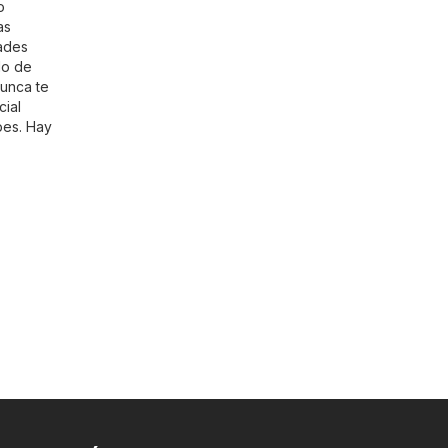
o
as
dades
do de
nunca te
cial
pes. Hay