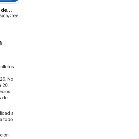
o de
16/08/2026
n
olletos
026. No
e 20.
ecios
s de
lidad a
 a todo
ación