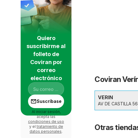
Quiero
suscribirme al
folleto de
Coviran por
correo
electrónico
Coviran Verín
VERIN
Suscríbase
AV DE CASTILLA 56
Al iniciar sesión,
acepta las
condiciones de uso
Otras tiendas
y el
tratamiento de
datos personales
.