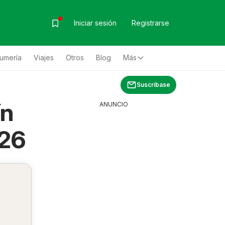
Iniciar sesión
Registrarse
fumería
Viajes
Otros
Blog
Más
Suscríbase
ín
ANUNCIO
026