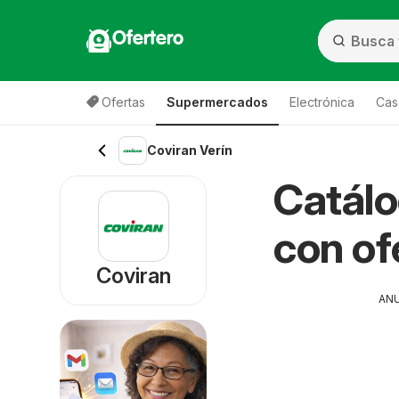
Ofertero
Ofertas
Supermercados
Electrónica
Cas
Coviran Verín
Catálo
con of
Coviran
AN